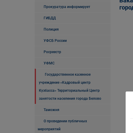
Вака
горо
Прокуратура информирует
ГИБДД
Полиция
УФСБ России
Росреестр
УФМС
Государственное казенное
учреждение «Кадровый центр
Кузбасса» Территориальный Центр
занятости населения города Белово
Таможня
О проведении публичных
мероприятий