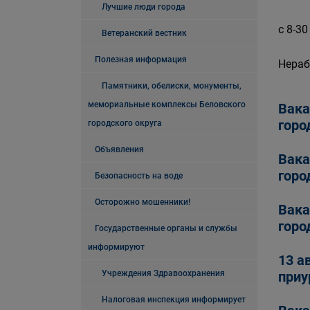
Лучшие люди города
с 8-30
Ветеранский вестник
Полезная информация
Нераб
Памятники, обелиски, монументы,
мемориальные комплексы Беловского
Вака
горо
городского округа
Объявления
Вака
горо
Безопасность на воде
Осторожно мошенники!
Вака
горо
Государственные органы и службы
информируют
13 а
Учреждения Здравоохранения
приу
Налоговая инспекция информирует