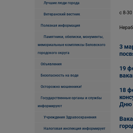
Лучшие люди города
с 8-30
Ветеранский вестник
Полезная информация
Нераб
Памятники, обелиски, монументы,
мемориальные комплексы Беловского
3 ма
посв
городского округа
Объявления
19 ф
вака
Безопасность на воде
Осторожно мошенники!
18 ф
конс
Государственные органы и службы
Дню 
информируют
Учреждения Здравоохранения
Вака
горо
Налоговая инспекция информирует