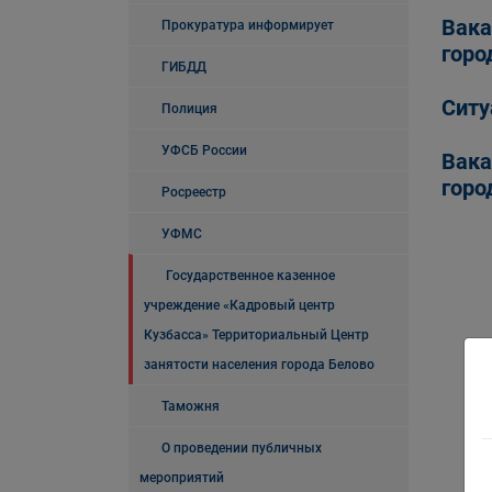
Вака
Прокуратура информирует
горо
ГИБДД
Ситу
Полиция
УФСБ России
Вака
горо
Росреестр
УФМС
Государственное казенное
учреждение «Кадровый центр
Кузбасса» Территориальный Центр
занятости населения города Белово
Таможня
О проведении публичных
мероприятий