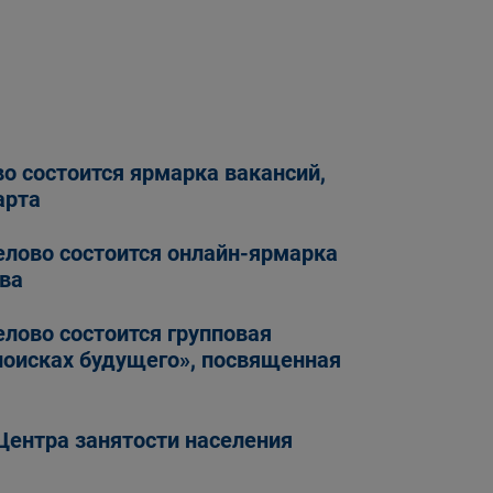
во состоится ярмарка вакансий,
арта
елово состоится онлайн-ярмарка
ва
елово состоится групповая
поисках будущего», посвященная
Центра занятости населения