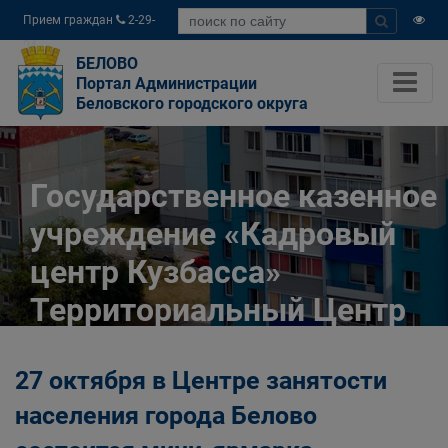
Прием граждан
2-29-
04
БЕЛОВО
Портал Администрации
Беловского городского округа
Государственное казенное
учреждение «Кадровый
центр Кузбасса»
Территориальный Центр
занятости населения
27 октября в Центре занятости
города Белово
населения города Белово
Главная
Разное