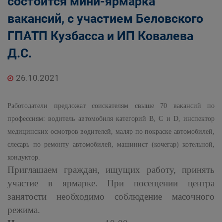
состоится мини-ярмарка
Государственные органы и службы
вакансий, с участием Беловского
информируют
Государственное казенное учреждение
ГПАТП Кузбасса и ИП Ковалева
«Кадровый центр Кузбасса» Территориальный
Д.С.
Центр занятости населения города Белово
26.10.2021
Работодатели предложат соискателям свыше 70 вакансий по
профессиям: водитель автомобиля категорий
B
,
C
и D, инспектор
медицинских осмотров водителей, маляр по покраске автомобилей,
слесарь по ремонту автомобилей, машинист (кочегар) котельной,
кондуктор.
Приглашаем граждан, ищущих работу, принять
участие в ярмарке. При посещении центра
занятости необходимо соблюдение масочного
режима.