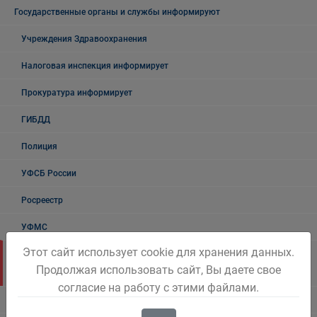
Государственные органы и службы информируют
Учреждения Здравоохранения
Налоговая инспекция информирует
Прокуратура информирует
ГИБДД
Полиция
УФСБ России
Росреестр
УФМС
Этот сайт использует cookie для хранения данных.
Государственное казенное учреждение «Кадровый центр Кузбасса»
Продолжая использовать сайт, Вы даете свое
Территориальный Центр занятости населения города Белово
согласие на работу с этими файлами.
Таможня