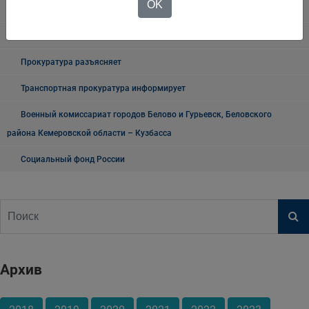
OK
О проведении публичных мероприятий
"Мои документы" г. Белово
Прокуратура разъясняет
Транспортная прокуратура информирует
Военный комиссариат городов Белово и Гурьевск, Беловского
района Кемеровской области – Кузбасса
Социальный фонд России
Архив