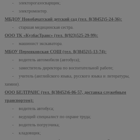
- электорогазосварщик;
- электромонтер.
МБДОУ Новобачатский детский сад (тел. 8(38452)5-24-36):
- старшая медицинская сестра.
ООО ТК «КузбасТранс» (тел. 8(923)525-29-99):
- машинист экскаватора.
МБОУ Пермяковская СОШ (тел. 8(38452)5-13-74):
- водитель автомобиля (автобуса);
- заместитель директора по воспитательной работе;
- учитель (английского языка, русского языка и литературы,
химии).
ООО БЕЛТРАНС (тел. 8(38452)6-06-57, доставка служебным
транспортом):
- водитель автобуса;
- ведущий специалист по охране труда;
- водитель погрузчика;
- кладовщик;