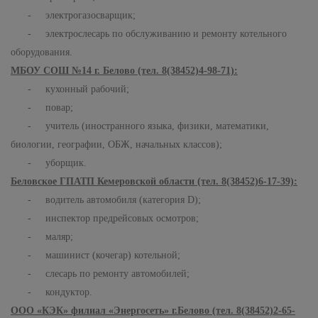
- электрогазосварщик;
- электрослесарь по обслуживанию и ремонту котельного
оборудования.
МБОУ СОШ №14 г. Белово (тел. 8(38452)4-98-71):
- кухонный рабочий;
- повар;
- учитель (иностранного языка, физики, математики,
биологии, географии, ОБЖ, начальных классов);
- уборщик.
Беловское ГПАТП Кемеровской области (тел. 8(38452)6-17-39):
- водитель автомобиля (категория
D
);
- инспектор предрейсовых осмотров;
- маляр;
- машинист (кочегар) котельной;
- слесарь по ремонту автомобилей;
- кондуктор.
ООО «КЭК» филиал «Энергосеть» г.Белово (тел. 8(38452)2-65-