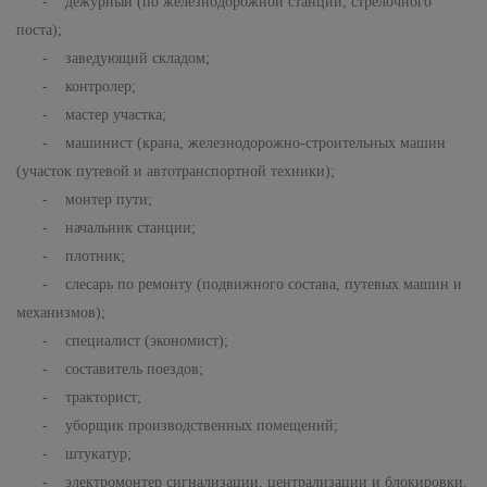
- дежурный (по железнодорожной станции; стрелочного
поста);
- заведующий складом;
- контролер;
- мастер участка;
- машинист (крана, железнодорожно-строительных машин
(участок путевой и автотранспортной техники);
- монтер пути;
- начальник станции;
- плотник;
- слесарь по ремонту (подвижного состава, путевых машин и
механизмов);
- специалист (экономист);
- составитель поездов;
- тракторист;
- уборщик производственных помещений;
- штукатур;
- электромонтер сигнализации, централизации и блокировки.