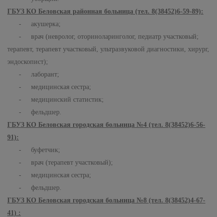
ГБУЗ КО Беловская районная больница (тел. 8(38452)6-59-89):
- акушерка;
- врач (невролог, оториноларинголог, педиатр участковый;
терапевт, терапевт участковый, ультразвуковой диагностики, хирург,
эндоскопист);
- лаборант;
- медицинская сестра;
- медицинский статистик;
- фельдшер.
ГБУЗ КО Беловская городская больница №4 (тел. 8(38452)6-56-
91):
- буфетчик;
- врач (терапевт участковый);
- медицинская сестра;
- фельдшер.
ГБУЗ КО Беловская городская больница №8 (тел. 8(38452)4-67-
41) :