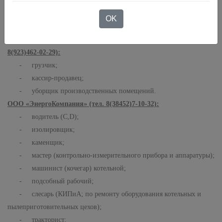
- младший инспектор (отдела охраны; отдела безопасности);
- техник (отдел охраны);
OK
- юрисконсульт.
ООО РОЗНИЦА К-1 (сеть магазинов «Мария-Ра») (тел.
8(923)462-02-29):
- грузчик;
- кассир-продавец;
- уборщик производственных помещений.
ООО «ЭнергоКомпания» (тел. 8(38452)7-10-32):
- водитель (
C
,D);
- изолировщик;
- каменщик;
- мастер (контрольно-измерительного прибора и аппаратуры);
- машинист (кочегар) котельной;
- подсобный рабочий;
- слесарь (КИПиА; по ремонту оборудования котельных и
пылеприготовительных цехов);
- тракторист;