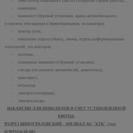
- заместитель начальника участка (открытые горные работы);
- каменщик;
- машинист (буровой установки, крана автомобильного,
установок обогащения и брикетирования, экскаватора);
- монтер пути;
- начальник отдела (сбыта), смены, отдела информационных
технологий, тех.конторля;
- плотник;
- помощник машиниста буровой установки;
- слесарь (по ремонту автомобилей, ремонтник);
- тракторист;
- штукатур;
- электрогазосварщик;
- электрослесарь.
ВАКАНСИИ ДЛЯ ИНВАЛИДОВ В СЧЕТ УСТАНОВЛЕННОЙ
КВОТЫ:
РАЗРЕЗ ВИНОГРАДОВСКИЙ - ФИЛИАЛ АО "КТК" (тел.
8(38452)4-60-60):