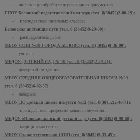
- оператор по обработке перевозочных документов
ГПОУ Беловский педагогический колледж (тел. 8(38452)2-80-19):
- преподаватель начальных классов;
Беловская дистанция пути (тел. 8 (38452)9-29-00):
- распределитель работ.
МБОУ СОШ №10 ГОРОДА БЕЛОВО (тел. 8 (38452)9-36-90):
- учитель.
МБДОУ ДЕТСКИЙ САД № 10 (тел. 8 (38452)2-29-41):
- дежурный по зданию
МБОУ СРЕДНЯЯ ОБЩЕОБРАЗОВАТЕЛЬНАЯ ШКОЛА №29
(тел. 8 (38452)6-82-37):
- лаборант.
МБОУ ДО Детская школа искусств №12 (тел. 8(38452)2-48-71):
- преподаватель профессионального обучения.
МБДОУ «Новокараканский детский сад» (тел. 8(38452)9-98-68):
- медицинская сестра.
МБОУ Старопестеревская СОШ (тел. 8(38452)5-33-45):