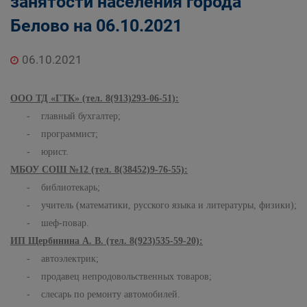
занятости населения города
Государственные органы и службы
Белово на 06.10.2021
информируют
Государственное казенное учреждение
«Кадровый центр Кузбасса» Территориальный
06.10.2021
Центр занятости населения города Белово
ООО ТД «ГТК» (тел. 8(913)293-06-51):
- главный бухгалтер;
- программист;
- юрист.
МБОУ СОШ №12 (тел. 8(38452)9-76-55):
- библиотекарь;
- учитель (математики, русского языка и литературы, физики);
- шеф-повар.
ИП Щербинина А. В. (тел. 8(923)535-59-20):
- автоэлектрик;
- продавец непродовольственных товаров;
- слесарь по ремонту автомобилей.