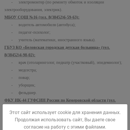
- электромонтер (по ремонту обмоток и изоляции
электрооборудования, электрик).
МБОУ СОШ №16 (тел. 8(38452)6-59-63):
- водитель автомобиля (автобуса);
- педагог-психолог;
- учитель (математики, иностранного языка).
ГБУЗ КО «Беловская городская детская больница» (тел.
8(38452)4-98-02):
- врач (отоларинголог, педиатр (участковый), эпидемиолог);
- медсестра;
- повар;
- уборщик;
- фельдшер.
ФКУ ИК-44 ГУФСИН России по Кемеровской области (тел.
8(38452)4-64-43):
Этот сайт использует cookie для хранения данных.
- инженер (швейного производства);
Продолжая использовать сайт, Вы даете свое
- кинолог;
согласие на работу с этими файлами.