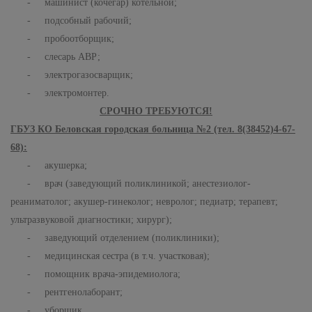
- машинист (кочегар) котельной;
- подсобный рабочий;
- пробоотборщик;
- слесарь АВР;
- электрогазосварщик;
- электромонтер.
СРОЧНО ТРЕБУЮТСЯ!
ГБУЗ КО Беловская городская больница №2 (тел. 8(38452)4-67-
68):
- акушерка;
- врач (заведующий поликлиникой; анестезиолог-
реаниматолог; акушер-гинеколог; невролог; педиатр; терапевт;
ультразвуковой диагностики; хирург);
- заведующий отделением (поликлиники);
- медицинская сестра (в т.ч. участковая);
- помощник врача-эпидемиолога;
- рентгенолаборант;
- уборщик.