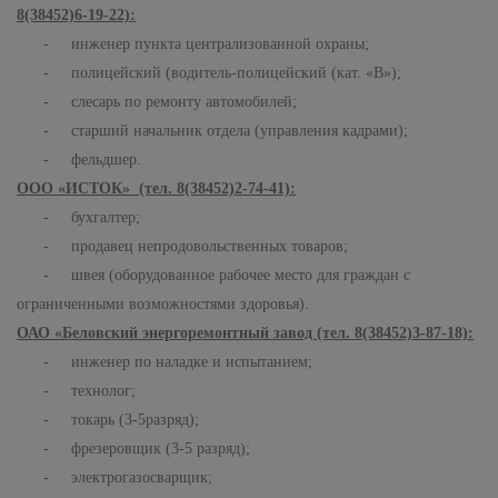
8(38452)6-19-22):
- инженер пункта централизованной охраны;
- полицейский (водитель-полицейский (кат. «В»);
- слесарь по ремонту автомобилей;
- старший начальник отдела (управления кадрами);
- фельдшер.
ООО «ИСТОК» (тел. 8(38452)2-74-41):
- бухгалтер;
- продавец непродовольственных товаров;
- швея (оборудованное рабочее место для граждан с
ограниченными возможностями здоровья).
ОАО «Беловский энергоремонтный завод (тел. 8(38452)3-87-18):
- инженер по наладке и испытанием;
- технолог;
- токарь (3-5разряд);
- фрезеровщик (3-5 разряд);
- электрогазосварщик;