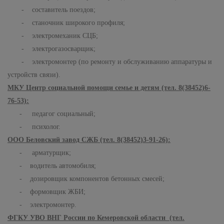
- составитель поездов;
- станочник широкого профиля;
- электромеханик СЦБ;
- электрогазосварщик;
- электромонтер (по ремонту и обслуживанию аппаратуры и
устройств связи).
МКУ Центр социальной помощи семье и детям (тел. 8(38452)6-
76-53):
- педагог социальный;
- психолог.
ООО Беловский завод СЖБ (тел. 8(38452)3-91-26):
- арматурщик;
- водитель автомобиля;
- дозировщик компонентов бетонных смесей;
- формовщик ЖБИ;
- электромонтер.
ФГКУ УВО ВНГ России по Кемеровской области (тел.