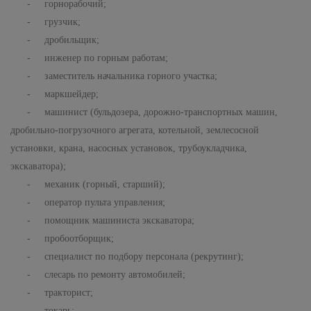
- горнорабочий;
- грузчик;
- дробильщик;
- инженер по горным работам;
- заместитель начальника горного участка;
- маркшейдер;
- машинист (бульдозера, дорожно-транспортных машин,
дробильно-погрузочного агрегата, котельной, землесосной
установки, крана, насосных установок, трубоукладчика,
экскаватора);
- механик (горный, старший);
- оператор пульта управления;
- помощник машиниста экскаватора;
- пробоотборщик;
- специалист по подбору персонала (рекрутинг);
- слесарь по ремонту автомобилей;
- тракторист;
- токарь;