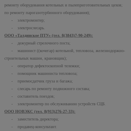
ремонту оборудования котельных и пылеприготовительных цехов;
по ремонту парогазотурбинного оборудования);
- электромонтер;
- электрослесарь.
ООО «Талдинское ПТУ» (тел. 8(3843)7-90-249):
- дежурный стрелочного поста;
- машинист ((кочегар) котельной, тепловоза, железнодоржно-
строительных машин, крановщик);
- оператор дефектоскопной тележки;
- помощник машиниста тепловоза;
- приемосдатчик груза и багажа;
- слесарь по ремонту подвижного состава;
- составитель поездов;
- электромонтер по обслуживанию устройств СЦБ.
ООО НОВЭКС (тел. 8(913)276-27-33):
- заместитель директора;
- продавец-консультант.