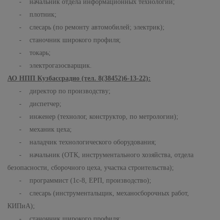
- начальник отдела информационных технологий;
- плотник;
- слесарь (по ремонту автомобилей; электрик);
- станочник широкого профиля;
- токарь;
- электрогазосварщик.
АО НПП Кузбассрадио (тел. 8(38452)6-13-22):
- директор по производству;
- диспетчер;
- инженер (технолог, конструктор, по метрологии);
- механик цеха;
- наладчик технологического оборудования;
- начальник (ОТК, инструментального хозяйства, отдела
безопасности, сборочного цеха, участка строительства);
- программист (1с-8, ЕРП, производство);
- слесарь (инструментальщик, механосборочных работ,
КИПиА);
- станочник широкого профиля;