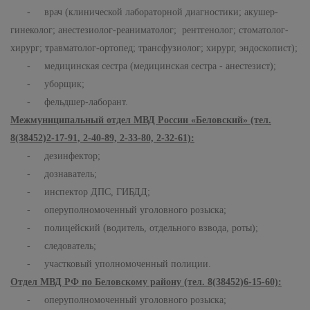
- врач (клинической лабораторной диагностики; акушер-
гинеколог; анестезиолог-реаниматолог; рентгенолог; стоматолог-
хирург; травматолог-ортопед; трансфузиолог; хирург, эндоскопист);
- медицинская сестра (медицинская сестра - анестезист);
- уборщик;
- фельдшер-лаборант.
Межмуниципальный отдел МВД России «Беловский» (тел.
8(38452)2-17-91, 2-40-89, 2-33-80, 2-32-61):
- дезинфектор;
- дознаватель;
- инспектор ДПС, ГИБДД;
- оперуполномоченный уголовного розыска;
- полицейский (водитель, отдельного взвода, роты);
- следователь;
- участковый уполномоченный полиции.
Отдел МВД РФ по Беловскому району (тел. 8(38452)6-15-60):
- оперуполномоченный уголовного розыска;