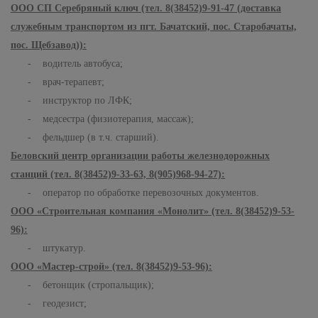
ООО СП Серебряный ключ (тел. 8(38452)9-91-47 (доставка
служебным транспортом из пгт. Бачатский, пос. Старобачаты,
пос. Щебзавод)):
- водитель автобуса;
- врач-терапевт;
- инструктор по ЛФК;
- медсестра (физиотерапия, массаж);
- фельдшер (в т.ч. старший).
Беловский центр организации работы железнодорожных
станций (тел. 8(38452)9-33-63, 8(905)968-94-27):
- оператор по обработке перевозочных документов.
ООО «Строительная компания «Монолит» (тел. 8(38452)9-53-
96):
- штукатур.
ООО «Мастер-строй» (тел. 8(38452)9-53-96):
- бетонщик (стропальщик);
- геодезист;