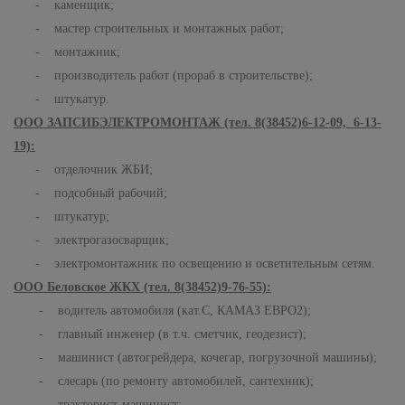
- каменщик;
- мастер строительных и монтажных работ;
- монтажник;
- производитель работ (прораб в строительстве);
- штукатур.
ООО ЗАПСИБЭЛЕКТРОМОНТАЖ (тел. 8(38452)6-12-09, 6-13-
19):
- отделочник ЖБИ;
- подсобный рабочий;
- штукатур;
- электрогазосварщик;
- электромонтажник по освещению и осветительным сетям.
ООО Беловское ЖКХ (тел. 8(38452)9-76-55):
- водитель автомобиля (кат.С, КАМАЗ ЕВРО2);
- главный инженер (в т.ч. сметчик, геодезист);
- машинист (автогрейдера, кочегар, погрузочной машины);
- слесарь (по ремонту автомобилей, сантехник);
- тракторист-машинист;