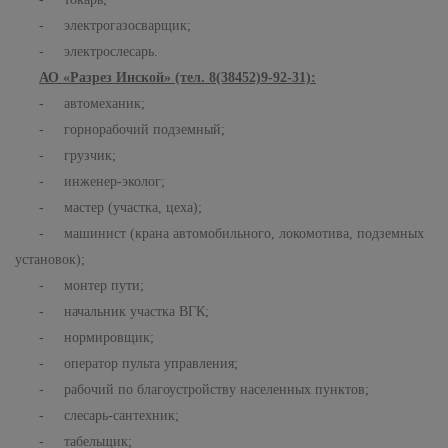
- электрогазосварщик;
- электрослесарь.
АО «Разрез Инской» (тел. 8(38452)9-92-31):
- автомеханик;
- горнорабочий подземный;
- грузчик;
- инженер-эколог;
- мастер (участка, цеха);
- машинист (крана автомобильного, локомотива, подземных
установок);
- монтер пути;
- начальник участка ВГК;
- нормировщик;
- оператор пульта управления;
- рабочий по благоустройству населенных пунктов;
- слесарь-сантехник;
- табельщик;