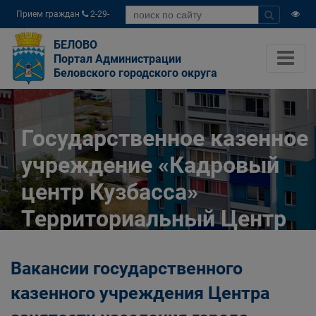
Прием граждан
2-29-
04
БЕЛОВО
Портал Администрации
Беловского городского округа
Государственное казенное
учреждение «Кадровый
центр Кузбасса»
Территориальный Центр
занятости населения
Вакансии государственного
города Белово
казенного учреждения Центра
Главная
Разное