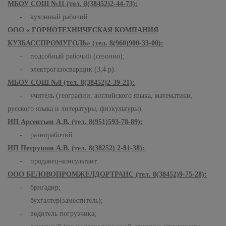
МБОУ СОШ №11 (тел. 8(38452)2-44-73):
- кухонный рабочий.
ООО « ГОРНОТЕХНИЧЕСКАЯ КОМПАНИЯ
КУЗБАССПРОМУГОЛЬ» (тел. 8(960)900-33-00):
- подсобный рабочий (сезонно);
- электрогазосварщик (3,4 р).
МБОУ СОШ №8 (тел. 8(38452)2-39-21):
- учитель (географии, английского языка, математики,
русского языка и литературы, физкультуры).
ИП Арсентьев А.В. (тел. 8(951)593-78-89):
- разнорабочий.
ИП Петрушов А.В. (тел. 8(38252) 2-81-38):
- продавец-консультант.
ООО БЕЛОВОПРОМЖЕЛДОРТРАНС (тел. 8(38452)9-75-28):
- бригадир;
- бухгалтер(заместитель);
- водитель погрузчика;