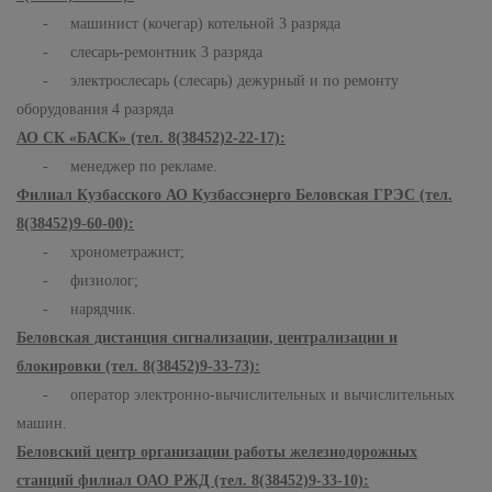
- машинист (кочегар) котельной 3 разряда
- слесарь-ремонтник 3 разряда
- электрослесарь (слесарь) дежурный и по ремонту
оборудования 4 разряда
АО СК «БАСК» (тел. 8(38452)2-22-17):
- менеджер по рекламе.
Филиал Кузбасского АО Кузбассэнерго Беловская ГРЭС (тел.
8(38452)9-60-00):
- хронометражист;
- физиолог;
- нарядчик.
Беловская дистанция сигнализации, централизации и
блокировки (тел. 8(38452)9-33-73):
- оператор электронно-вычислительных и вычислительных
машин.
Беловский центр организации работы железнодорожных
станций филиал ОАО РЖД (тел. 8(38452)9-33-10):