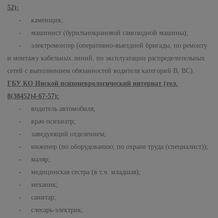
52):
- каменщик;
- машинист (бурильнокрановой самоходной машины);
- электромонтер (оперативно-выездной бригады, по ремонту
и монтажу кабельных линий, по эксплуатации распределительных
сетей с выполнением обязанностей водителя категорий В, ВС).
ГБУ КО Инской психоневрологический интернат (тел.
8(38452)4-67-57):
- водитель автомобиля;
- врач-психиатр;
- заведующий отделением;
- инженер (по оборудованию; по охране труда (специалист));
- маляр;
- медицинская сестра (в т.ч. младшая);
- механик;
- санитар;
- слесарь-электрик;