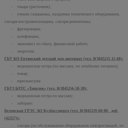
- токарь (расточник);
- ученик гальваника, наладчика технического оборудования,
слесаря-инструментальщика, слесаря-ремонтника;
- фрезеровщик;
- шлифовщик;
- экономист по сбыту, финансовой работе;
- энергетик.
ГБУ КО Евтинский детский дом-интернат (тел. 8(38452)5-11-68):
- медицинская сестра (по массажу, по лечебному питанию);
- повар;
- юрисконсульт.
ГБУЗ БДТС «Тополек» (тел. 8(38452)6-58-38):
- медицинская сестра по массажу;
- лаборант.
Беловская ГРЭС АО Кузбассэнерго (тел. 8(38452)9-60-00, доб.
(42357)):
- слесарь (по обслуживанию оборудования электростанций, по