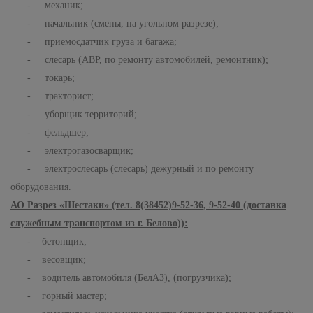
- механик;
- начальник (смены, на угольном разрезе);
- приемосдатчик груза и багажа;
- слесарь (АВР, по ремонту автомобилей, ремонтник);
- токарь;
- тракторист;
- уборщик территорий;
- фельдшер;
- электрогазосварщик;
- электрослесарь (слесарь) дежурный и по ремонту
оборудования.
АО Разрез «Шестаки» (тел. 8(38452)9-52-36, 9-52-40 (доставка
служебным транспортом из г. Белово)):
- бетонщик;
- весовщик;
- водитель автомобиля (БелАЗ), (погрузчика);
- горный мастер;