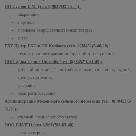
ИП Суслов Е.М. (тел. 8(903)933-15-55):
- закройщик;
- портной;
- продавец непродовольственных товаров;
- швея.
ГБУ Центр ГКО и ТИ Кузбасса (тел. 8(38452)2-46-20):
- техник по инвентаризации строений и сооружений.
ООО «Дом-сервис Инской» (тел. 8(38452)6-61-49):
- рабочий по комплексному обслуживанию и ремонту зданий;
- слесарь-сантехник;
- уборщик;
- электрогазосварщик;
Администрация Моховского сельского поселения (тел. 8(38452)5-
31-29):
- главный специалист (бухгалтер).
ООО ГЛАЗГО (тел.8(961)708-63-40):
- автоэлектрик;