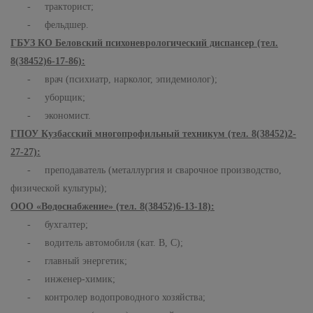
- тракторист;
- фельдшер.
ГБУЗ КО Беловский психоневрологический диспансер (тел.
8(38452)6-17-86):
- врач (психиатр, нарколог, эпидемиолог);
- уборщик;
- экономист.
ГПОУ Кузбасский многопрофильный техникум (тел. 8(38452)2-
27-27):
- преподаватель (металлургия и сварочное производство,
физической культуры);
ООО «Водоснабжение» (тел. 8(38452)6-13-18):
- бухгалтер;
- водитель автомобиля (кат. В, С);
- главный энергетик;
- инженер-химик;
- контролер водопроводного хозяйства;