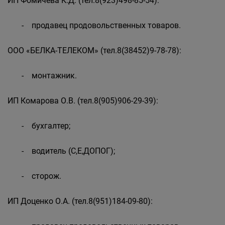
ИП Фомичева К.Д. (тел.8(923)498-85-54):
- продавец продовольственных товаров.
ООО «БЕЛКА-ТЕЛЕКОМ» (тел.8(38452)9-78-78):
- монтажник.
ИП Комарова О.В. (тел.8(905)906-29-39):
- бухгалтер;
- водитель (С,Е,ДОПОГ);
- сторож.
ИП Доценко О.А. (тел.8(951)184-09-80):