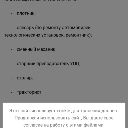
- плотник;
- слесарь (по ремонту автомобилей,
технологических установок, ремонтник);
- сменный механик;
- старший преподаватель УПЦ;
- столяр;
- тракторист;
- участковый геолог;
Этот сайт использует cookie для хранения данных.
Продолжая использовать сайт, Вы даете свое
- штукатур;
согласие на работу с этими файлами.