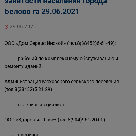
занятости населения города
Государственные органы и службы
Белово га 29.06.2021
информируют
Государственное казенное учреждение
«Кадровый центр Кузбасса» Территориальный
29.06.2021
Центр занятости населения города Белово
ООО «Дом Сервис Инской» (тел.8(38452)6-61-49):
- рабочий по комплексному обслуживанию и
ремонту зданий.
Администрация Моховского сельского поселения
(тел.8(38452)5-31-29):
- главный специалист.
ООО «Здоровье Плюс» (тел.8(904)961-20-00):
- провизор;