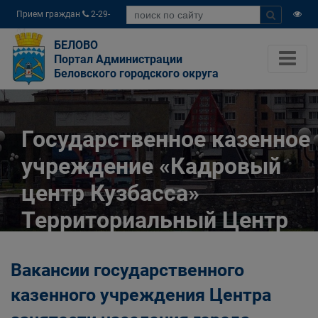
Прием граждан
2-29-
04
БЕЛОВО
Портал Администрации
Беловского городского округа
Государственное казенное
учреждение «Кадровый
центр Кузбасса»
Территориальный Центр
занятости населения
Вакансии государственного
города Белово
казенного учреждения Центра
Главная
Разное