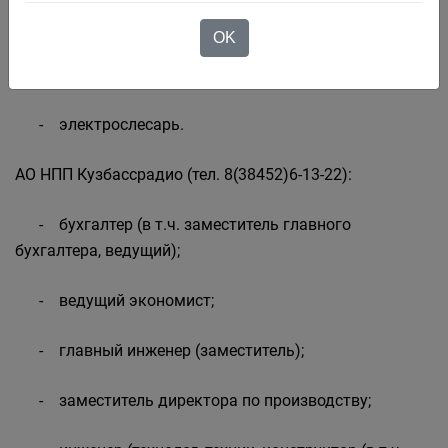
- экономист;
OK
- электрогазосварщик;
- электрослесарь.
АО НПП Кузбассрадио (тел. 8(38452)6-13-22):
- бухгалтер (в т.ч. заместитель главного
бухгалтера, ведущий);
- ведущий экономист;
- главный инженер (заместитель);
- заместитель директора по производству;