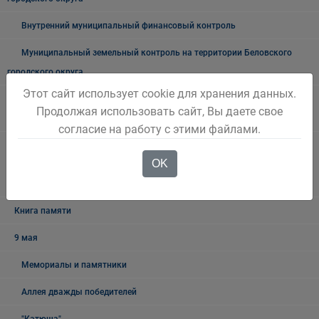
Внутренний муниципальный финансовый контроль
Муниципальный земельный контроль на территории Беловского
городского округа
Этот сайт использует cookie для хранения данных.
Межведомственная антинаркотическая комиссии в Беловском
Продолжая использовать сайт, Вы даете свое
городском округе
согласие на работу с этими файлами.
Наблюдательная комиссия по социальной адаптации лиц,
OK
освободившихся из мест лишения свободы Беловского городского
округа
Книга памяти
9 мая
Мемориалы и памятники
Аллея дважды победителей