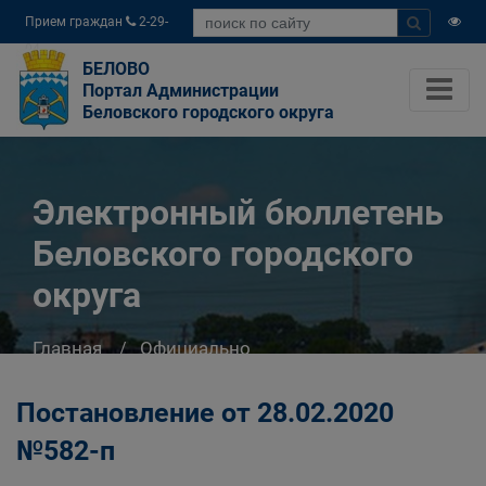
Прием граждан
2-29-
04
БЕЛОВО
Портал Администрации
Беловского городского округа
Электронный бюллетень
Беловского городского
округа
Главная
Официально
Электронный бюллетень Беловского
городского округа
Постановление от 28.02.2020
№582-п