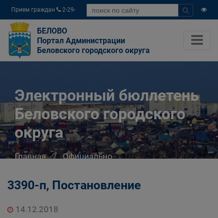
Прием граждан
2-29-
04
БЕЛОВО
Портал Администрации
Беловского городского округа
Электронный бюллетень
Беловского городского
округа
Главная
Официально
Электронный бюллетень Беловского
городского округа
3390-п, Постановление
14.12.2018