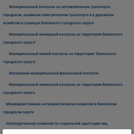
Муниципальный контроль на автомобильном транспорте,
городском, наземном электрическом транспорте и в дорожном
хозяйстве в границах Беловского городского округа
Муниципальный жилищный контроль на территории Беловского
городского округа"
Муниципальный лесной контроль на территории "Беловского
городского округа"
Внутренний муниципальный финансовый контроль
Муниципальный земельный контроль на территории Беловского
городского округа
Межведомственная антинаркотическая комиссии в Беловском
городском округе
Наблюдательная комиссия по социальной адаптации лиц,
освободившихся из мест лишения свободы Беловского городского