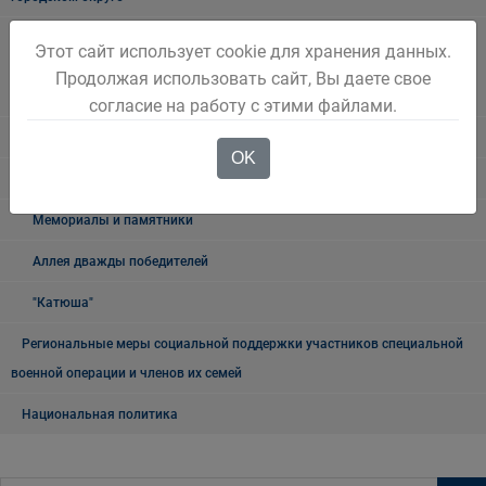
Наблюдательная комиссия по социальной адаптации лиц,
Этот сайт использует cookie для хранения данных.
освободившихся из мест лишения свободы Беловского городского
Продолжая использовать сайт, Вы даете свое
округа
согласие на работу с этими файлами.
Книга памяти
OK
9 мая
Мемориалы и памятники
Аллея дважды победителей
"Катюша"
Региональные меры социальной поддержки участников специальной
военной операции и членов их семей
Национальная политика