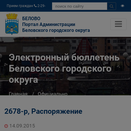
Прием граждан
2-29-
04
БЕЛОВО
Портал Администрации
Беловского городского округа
Электронный бюллетень
Беловского городского
округа
Главная
Официально
Электронный бюллетень Беловского
городского округа
2678-р, Распоряжение
14.09.2015