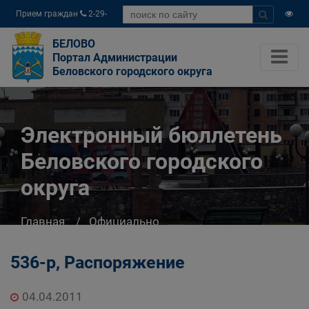
Прием граждан
2-29-
04
БЕЛОВО
Портал Администрации
Беловского городского округа
Электронный бюллетень
Беловского городского
округа
Главная
Официально
Электронный бюллетень Беловского
городского округа
536-р, Распоряжение
04.04.2011