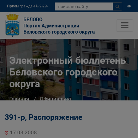
Прием граждан
2-29-
04
БЕЛОВО
Портал Администрации
Беловского городского округа
Электронный бюллетень
Беловского городского
округа
Главная
Официально
Электронный бюллетень Беловского
городского округа
391-р, Распоряжение
17.03.2008