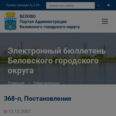
Прием граждан
2-29-
04
БЕЛОВО
Портал Администрации
Беловского городского округа
Электронный бюллетень
Беловского городского
округа
Главная
Официально
Электронный бюллетень Беловского
городского округа
368-п, Постановление
12.12.2007