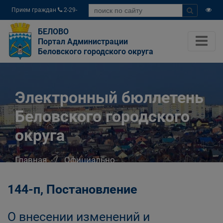
Прием граждан
2-29-
04
БЕЛОВО
Портал Администрации
Беловского городского округа
Электронный бюллетень
Беловского городского
округа
Главная
Официально
Электронный бюллетень Беловского
городского округа
144-п, Постановление
О внесении изменений и