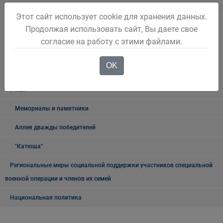
городском округе
Этот сайт использует cookie для хранения данных.
Наблюдательная комиссия по социальной адаптации лиц,
Продолжая использовать сайт, Вы даете свое
освободившихся из мест лишения свободы Беловского городского
согласие на работу с этими файлами.
округа
OK
Книга памяти
9 мая
Мемориалы и памятники
Аллея дважды победителей
"Катюша"
Региональные меры социальной поддержки участников специальной
военной операции и членов их семей
Национальная политика