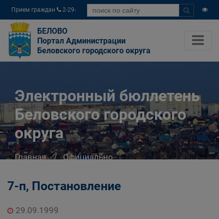
Прием граждан
2-29-
04
БЕЛОВО
Портал Администрации
Беловского городского округа
Электронный бюллетень
Беловского городского
округа
Главная
Официально
Электронный бюллетень Беловского
городского округа
7-п, Постановление
29.09.1999