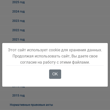
2025 год
2024 год
2023 год
2022 год
2021 год
2020 год
Этот сайт использует cookie для хранения данных.
Продолжая использовать сайт, Вы даете свое
2019 год
согласие на работу с этими файлами.
2018 год
OK
2017 год
2016 год
2015 год
Нормативные правовые акты