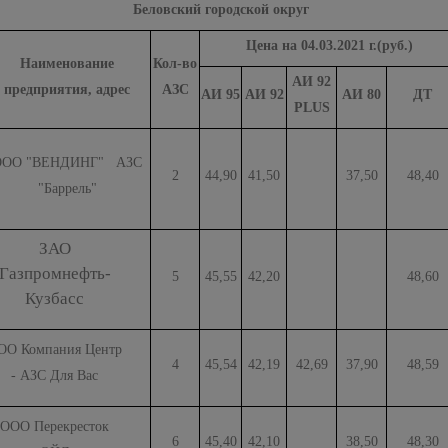
Беловский городской округ
Цена на 04.03.2021 г.(руб.)
Наименование
Кол-во
АИ 92
предприятия, адрес
АЗС
АИ 95
АИ 92
АИ 80
ДТ
PLUS
ООО "ВЕНДИНГ" АЗС
2
44,90
41,50
37,50
48,40
"Баррель"
ЗАО
Газпромнефть-
5
45,55
42,20
48,60
Кузбасс
ОО Компания Центр
4
45,54
42,19
42,69
37,90
48,59
- АЗС Для Вас
ООО Перекресток
6
45,40
42,10
38,50
48,30