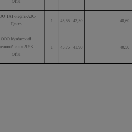
ОЙЛ
ОО ТАТ-нефть-АЗС-
1
45,55
42,30
48,60
Центр
ООО Кузбасский
деловой союз ЛУК
1
45,75
41,90
48,50
ОЙЛ