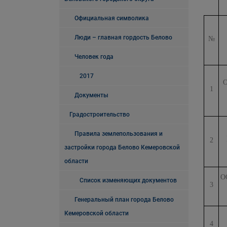
Официальная символика
Люди – главная гордость Белово
№
Человек года
2017
1
Документы
Градостроительство
Правила землепользования и
2
застройки города Белово Кемеровской
области
О
Список изменяющих документов
3
Генеральный план города Белово
Кемеровской области
4