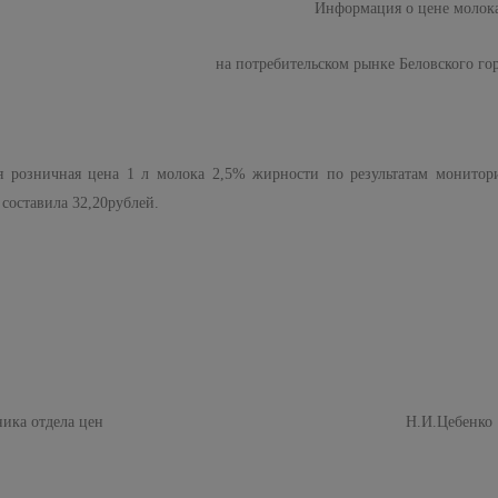
Информация о цене молок
на потребительском рынке Беловского го
я розничная цена 1 л молока 2,5% жирности по результатам монитори
составила 32,20рублей.
альника отдела цен Н.И.Цебенко