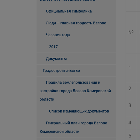
Официальная символика
Люди – главная гордость Белово
№
Человек года
2017
Документы
1
Градостроительство
Правила землепользования и
2
застройки города Белово Кемеровской
области
3
Список изменяющих документов
4
Генеральный план города Белово
Кемеровской области
5