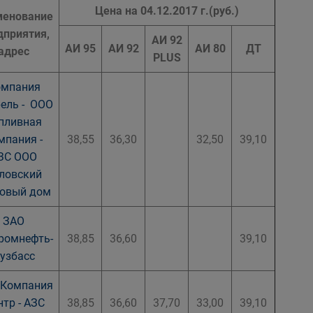
Цена на 04.12.2017 г.(руб.)
менование
дприятия,
АИ 92
АИ 95
АИ 92
АИ 80
ДТ
адрес
PLUS
омпания
ель - ООО
пливная
мпания -
38,55
36,30
32,50
39,10
ЗС ООО
ловский
говый дом
ЗАО
ромнефть-
38,85
36,60
39,10
узбасс
 Компания
тр - АЗС
38,85
36,60
37,70
33,00
39,10