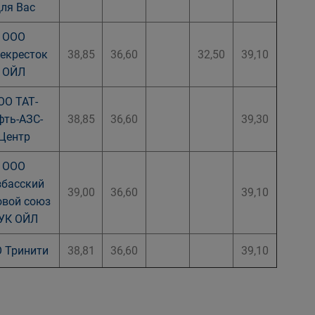
ля Вас
ООО
екресток
38,85
36,60
32,50
39,10
ОЙЛ
ОО ТАТ-
фть-АЗС-
38,85
36,60
39,30
Центр
ООО
збасский
39,00
36,60
39,10
овой союз
УК ОЙЛ
 Тринити
38,81
36,60
39,10