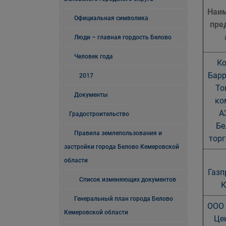
Наи
Официальная символика
пре
Люди – главная гордость Белово
Человек года
К
Барр
2017
То
Документы
ко
А
Градостроительство
Бе
Правила землепользования и
тор
застройки города Белово Кемеровской
области
Газп
Список изменяющих документов
К
Генеральный план города Белово
ООО
Кемеровской области
Цен