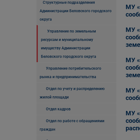
Структурные подразделения
МУ «
Администрации Беловского городского
сооб
округа
МУ «
Управление по земельным
сооб
ресурсам и муниципальному
земе
имуществу Администрации
Беловского городского округа
МУ «
сооб
Управление потребительского
земе
рынка и предпринимательства
Отдел по учету и распределению
МУ «
сооб
жилой площади
Отдел кадров
МУ «
сооб
Отдел по работе с обращениями
расп
граждан