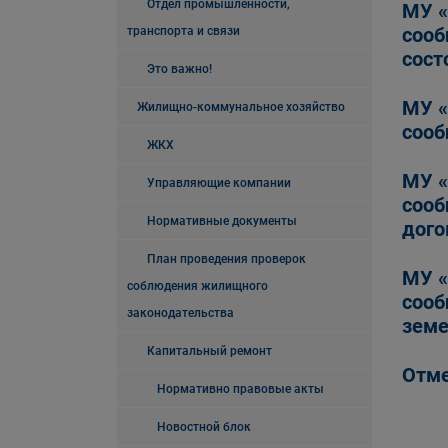
Отдел промышленности,
МУ «
сооб
транспорта и связи
сост
Это важно!
МУ «
Жилищно-коммунальное хозяйство
сооб
ЖКХ
МУ «
Управляющие компании
сооб
Нормативные документы
дого
План проведения проверок
МУ «
соблюдения жилищного
сооб
законодательства
земе
Капитальный ремонт
Отме
Нормативно правовые акты
Новостной блок