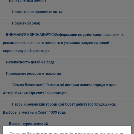
Капитальный ремонт
Нормативно правовые акты
Новостной блок
ВНИМАНИЕ КОРОНАВИРУС!Информация по действиям населения в
режиме повышенная готовность в условиях пандемии новой
короновирусной инфекции
Безопасность детей на воде
Природные ресурсы и экология
"Земля Беловская". Очерки об истории нашего города и края.
Автор Михаил Юрьевич Живописцев
Первый Беловский городской Совет депутатов трудящихся.
Выборы в местный Совет 1939 года
Белово туристический