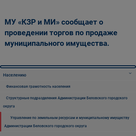
Главная
Населению
Структурные подразделения Администрации
МУ «КЗР и МИ» сообщает о
Беловского городского округа
Управление по земельным ресурсам и
проведении торгов по продаже
муниципальному имуществу Администрации
муниципального имущества.
Беловского городского округа
Населению
Финансовая грамотность населения
Структурные подразделения Администрации Беловского городского
округа
Управление по земельным ресурсам и муниципальному имуществу
Администрации Беловского городского округа