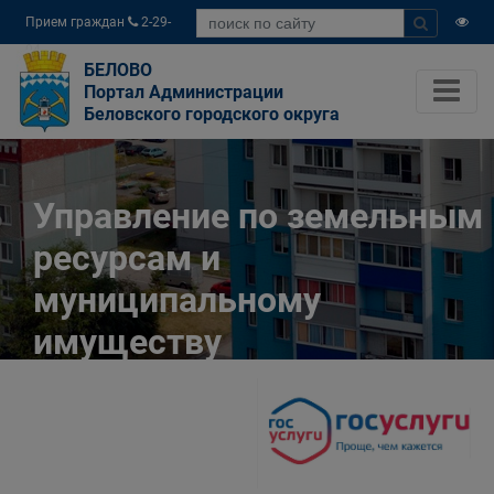
Прием граждан
2-29-
04
БЕЛОВО
Портал Администрации
Беловского городского округа
Управление по земельным
ресурсам и
муниципальному
имуществу
Администрации
Беловского городского
округа