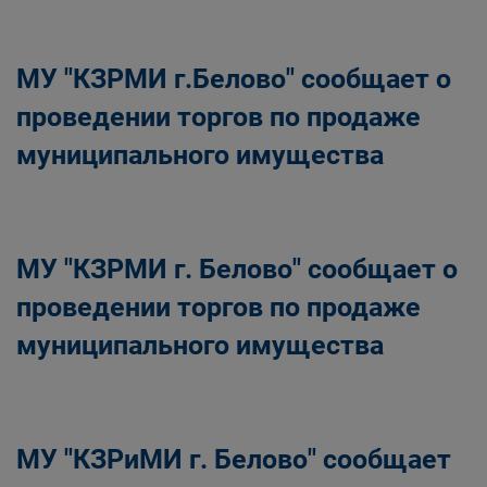
Главная
Населению
Структурные подразделения Администрации
МУ "КЗРМИ г.Белово" сообщает о
Беловского городского округа
Управление по земельным ресурсам и
проведении торгов по продаже
муниципальному имуществу Администрации
муниципального имущества
Беловского городского округа
МУ "КЗРМИ г. Белово" сообщает о
проведении торгов по продаже
муниципального имущества
МУ "КЗРиМИ г. Белово" сообщает