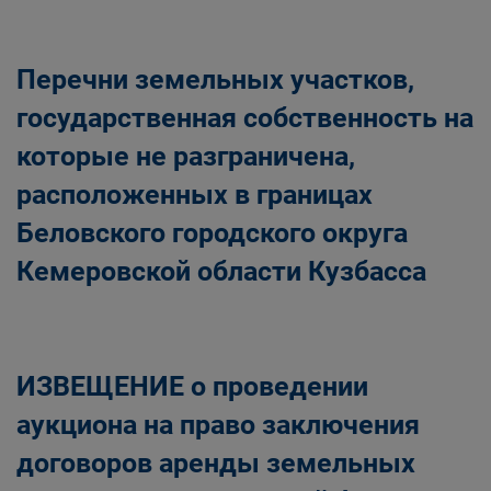
Главная
Населению
Структурные подразделения Администрации
Перечни земельных участков,
Беловского городского округа
Управление по земельным ресурсам и
государственная собственность на
муниципальному имуществу Администрации
которые не разграничена,
Беловского городского округа
расположенных в границах
Беловского городского округа
Кемеровской области Кузбасса
ИЗВЕЩЕНИЕ о проведении
аукциона на право заключения
договоров аренды земельных