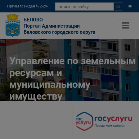
Прием граждан
2-29-
04
БЕЛОВО
Портал Администрации
Беловского городского округа
Управление по земельным
ресурсам и
муниципальному
имуществу
Администрации
Беловского городского
округа