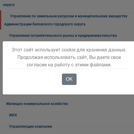
округа
Управление по земельным ресурсам и муниципальному имуществу
Администрации Беловского городского округа
Управление потребительского рынка и предпринимательства
Отдел по учету и распределению жилой площади
Этот сайт использует cookie для хранения данных.
Продолжая использовать сайт, Вы даете свое
Отдел кадров
согласие на работу с этими файлами.
Отдел по работе с обращениями граждан
OK
Отдел промышленности, транспорта и связи
Это важно!
Жилищно-коммунальное хозяйство
ЖКХ
Управляющие компании