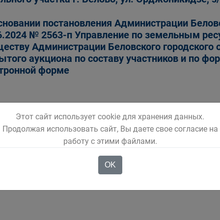
сновании постановления Администрации Беловс
6.2024 № 2563-п Управление по земельным ре
еству Администрации Беловского городского 
ытого аукциона по составу участников и по фо
тронной форме
Этот сайт использует cookie для хранения данных.
6
1
2
3
4
5
7
Продолжая использовать сайт, Вы даете свое согласие на
работу с этими файлами.
OK