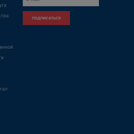
уга
ства
ПОДПИСАТЬСЯ
венной
ти
тал