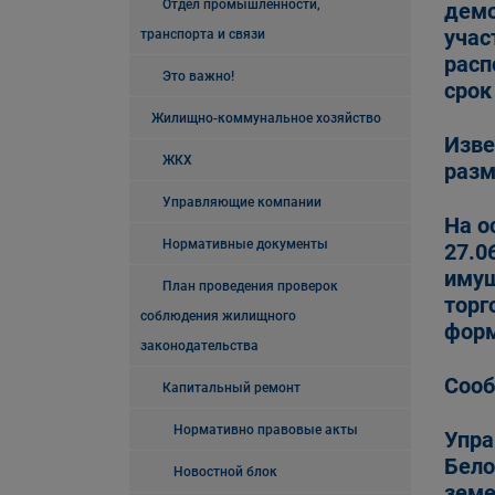
Отдел промышленности,
демо
учас
транспорта и связи
расп
Это важно!
срок
Жилищно-коммунальное хозяйство
Изве
ЖКХ
разм
Управляющие компании
На о
Нормативные документы
27.0
имущ
План проведения проверок
торг
соблюдения жилищного
фор
законодательства
Сооб
Капитальный ремонт
Нормативно правовые акты
Упра
Бело
Новостной блок
земе