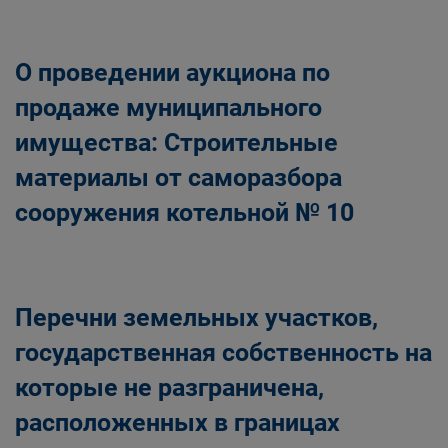
Главная
Населению
Структурные подразделения Администрации
О проведении аукциона по
Беловского городского округа
Управление по земельным ресурсам и
продаже муниципального
муниципальному имуществу Администрации
имущества: Строительные
Беловского городского округа
материалы от саморазбора
сооружения котельной № 10
Перечни земельных участков,
государственная собственность на
которые не разграничена,
расположенных в границах