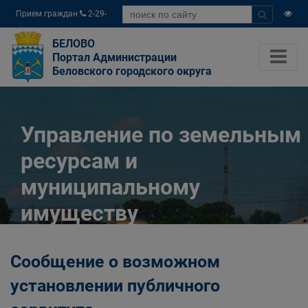
Прием граждан
2-29-
04
БЕЛОВО
Портал Администрации
Беловского городского округа
Управление по земельным
ресурсам и
муниципальному
имуществу
Администрации
Сообщение о возможном
Беловского городского
установлении публичного
округа