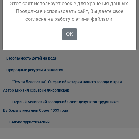
Этот сайт использует cookie для хранения данных.
Нормативно правовые акты
Продолжая использовать сайт, Вы даете свое
Новостной блок
согласие на работу с этими файлами.
ВНИМАНИЕ КОРОНАВИРУС!Информация по действиям населения в
OK
режиме повышенная готовность в условиях пандемии новой
короновирусной инфекции
Безопасность детей на воде
Природные ресурсы и экология
"Земля Беловская". Очерки об истории нашего города и края.
Автор Михаил Юрьевич Живописцев
Первый Беловский городской Совет депутатов трудящихся.
Выборы в местный Совет 1939 года
Белово туристический