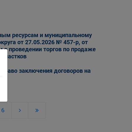
ьным ресурсам и муниципальному
руга от 27.05.2026 № 457-р, от
ем о проведении торгов по продаже
 участков
 право заключения договоров на
6