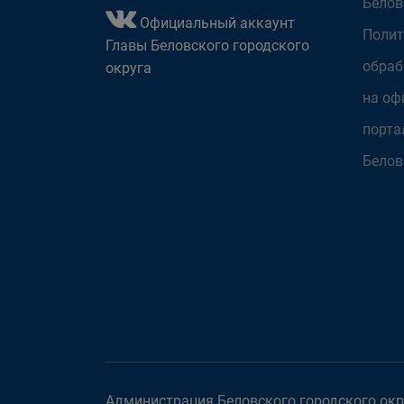
Белов
Официальный аккаунт
Полит
Главы Беловского городского
обраб
округа
на оф
порта
Белов
Администрация Беловского городского окру