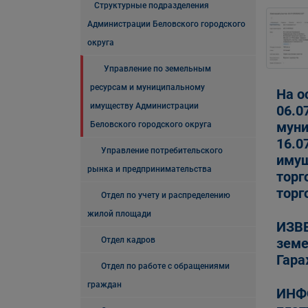
Структурные подразделения
Администрации Беловского городского
округа
Управление по земельным
ресурсам и муниципальному
На о
имуществу Администрации
06.0
муни
Беловского городского округа
16.0
Управление потребительского
имущ
рынка и предпринимательства
торг
торг
Отдел по учету и распределению
жилой площади
ИЗВЕ
Отдел кадров
земе
Гара
Отдел по работе с обращениями
граждан
ИНФО