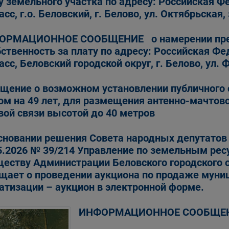
у земельного участка по адресу: Российская Ф
асс, г.о. Беловский, г. Белово, ул. Октябрьская, 
ОРМАЦИОННОЕ СООБЩЕНИЕ о намерении предо
бственность за плату по адресу: Российская Ф
асс, Беловский городской округ, г. Белово, ул.
щение о возможном установлении публичного 
ом на 49 лет, для размещения антенно-мачтов
вой связи высотой до 40 метров
сновании решения Совета народных депутатов 
5.2026 № 39/214 Управление по земельным ре
еству Администрации Беловского городского 
щает о проведении аукциона по продаже муни
атизации – аукцион в электронной форме.
ИНФОРМАЦИОННОЕ СООБЩЕ