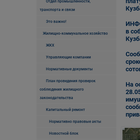
плат
Отдел промышленности,
Кузб
транспорта и связи
Это важно!
ИНФ
в со
Жилищно-коммунальное хозяйство
Кузб
ЖКХ
Сооб
Управляющие компании
срок
сото
Нормативные документы
План проведения проверок
На о
соблюдения жилищного
28.0
законодательства
имущ
сооб
Капитальный ремонт
прив
Нормативно правовые акты
Новостной блок