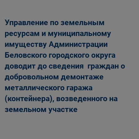
Главная
Населению
Структурные подразделения Администрации
Управление по земельным
Беловского городского округа
Управление по земельным ресурсам и
ресурсам и муниципальному
муниципальному имуществу Администрации
имуществу Администрации
Беловского городского округа
Беловского городского округа
доводит до сведения граждан о
добровольном демонтаже
металлического гаража
(контейнера), возведенного на
земельном участке