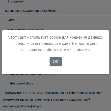
Это важно!
Жилищно-коммунальное хозяйство
ЖКХ
Управляющие компании
Этот сайт использует cookie для хранения данных.
Нормативные документы
Продолжая использовать сайт, Вы даете свое
План проведения проверок соблюдения жилищного
согласие на работу с этими файлами.
законодательства
OK
Капитальный ремонт
Нормативно правовые акты
Новостной блок
ВНИМАНИЕ КОРОНАВИРУС!Информация по действиям населения в
режиме повышенная готовность в условиях пандемии новой
короновирусной инфекции