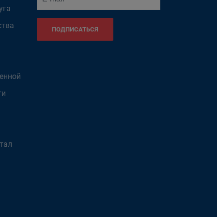
уга
ства
ПОДПИСАТЬСЯ
венной
ти
тал