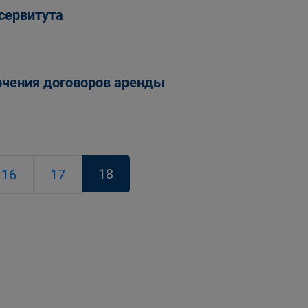
сервитута
ючения договоров аренды
18
16
17