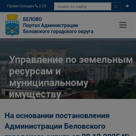
Прием граждан
2-29-
04
БЕЛОВО
Портал Администрации
Беловского городского округа
Управление по земельным
ресурсам и
муниципальному
имуществу
Администрации
На основании постановления
Беловского городского
Администрации Беловского
округа