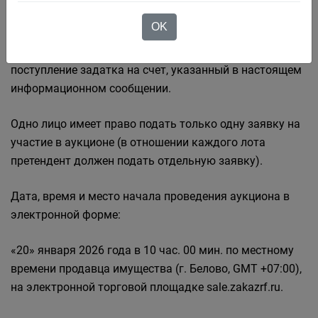
соответствии со ст.5 ФЗ от 21.12.2001 №178-ФЗ «О
OK
приватизации…», своевременно подавшие заявку,
надлежаще оформленные документы и обеспечившие
поступление задатка на счет, указанный в настоящем
информационном сообщении.
Одно лицо имеет право подать только одну заявку на
участие в аукционе (в отношении каждого лота
претендент должен подать отдельную заявку).
Дата, время и место начала проведения аукциона в
электронной форме:
«20» января 2026 года в 10 час. 00 мин. по местному
времени продавца имущества (г. Белово, GMT +07:00),
на электронной торговой площадке sale.zakazrf.ru.