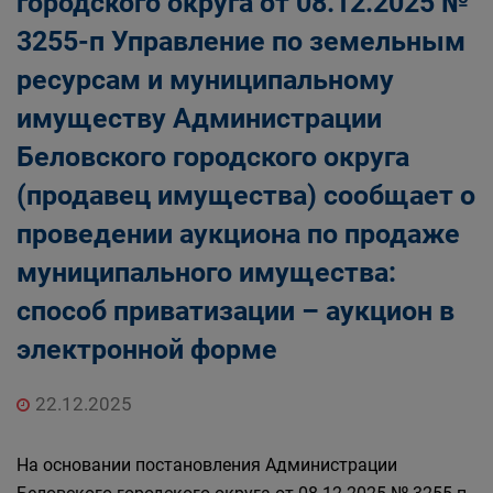
городского округа от 08.12.2025 №
Главная
Населению
3255-п Управление по земельным
Структурные подразделения Администрации
ресурсам и муниципальному
Беловского городского округа
Управление по земельным ресурсам и
имуществу Администрации
муниципальному имуществу Администрации
Беловского городского округа
Беловского городского округа
(продавец имущества) сообщает о
проведении аукциона по продаже
муниципального имущества:
способ приватизации – аукцион в
электронной форме
22.12.2025
На основании постановления Администрации