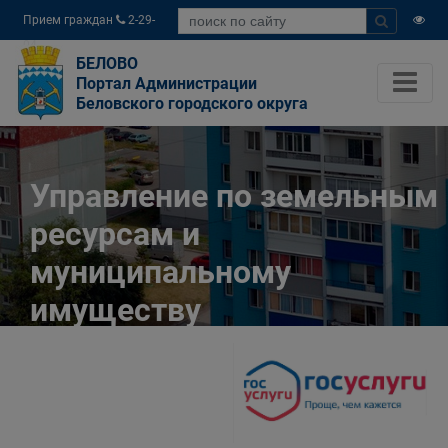
Прием граждан
2-29-
04
БЕЛОВО
Портал Администрации
Беловского городского округа
Управление по земельным
ресурсам и
муниципальному
имуществу
Администрации
Беловского городского
округа