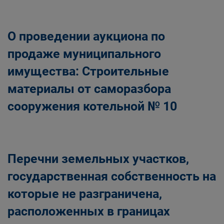
Главная
Населению
Структурные подразделения Администрации
О проведении аукциона по
Беловского городского округа
Управление по земельным ресурсам и
продаже муниципального
муниципальному имуществу Администрации
имущества: Строительные
Беловского городского округа
материалы от саморазбора
сооружения котельной № 10
Перечни земельных участков,
государственная собственность на
которые не разграничена,
расположенных в границах