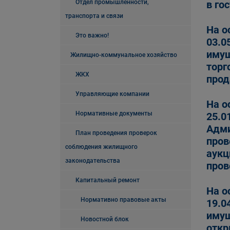
Отдел промышленности,
в го
транспорта и связи
На о
Это важно!
03.0
имущ
Жилищно-коммунальное хозяйство
торг
ЖКХ
прод
Управляющие компании
На о
Нормативные документы
25.0
Адми
План проведения проверок
пров
соблюдения жилищного
аукц
законодательства
пров
Капитальный ремонт
На о
Нормативно правовые акты
19.0
имущ
Новостной блок
откр