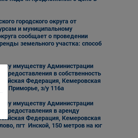
кого городского округа от
сурсам и муниципальному
округа сообщает о проведении
аренды земельного участка: способ
ному имуществу Администрации
и предоставления в собственность
оссийская Федерация, Кемеровская
СНТ Приморье, з/у 116а
ному имуществу Администрации
и предоставления в аренду
оссийская Федерация, Кемеровская
елово, пгт Инской, 150 метров на юг