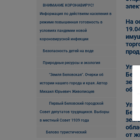
элек
ВНИМАНИЕ КОРОНАВИРУС!
Информация по действиям населения в
На о
режиме повышенная готовность в
19.0
условиях пандемии новой
имущ
короновирусной инфекции
торг
прод
Безопасность детей на воде
Природные ресурсы и экология
Упра
Бело
"Земля Беловская". Очерки об
земе
истории нашего города и края. Автор
обла
Михаил Юрьевич Живописцев
Упра
Первый Беловский городской
Бело
Совет депутатов трудящихся. Выборы
земе
в местный Совет 1939 года
обла
Белово туристический
от ж