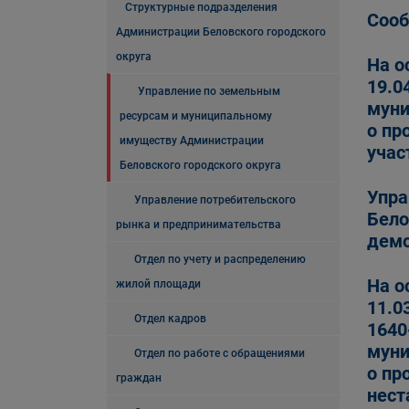
Структурные подразделения
Сооб
Администрации Беловского городского
округа
На о
19.0
Управление по земельным
муни
ресурсам и муниципальному
о пр
имуществу Администрации
учас
Беловского городского округа
Упра
Управление потребительского
Бело
рынка и предпринимательства
демо
Отдел по учету и распределению
На о
жилой площади
11.0
Отдел кадров
1640
муни
Отдел по работе с обращениями
о пр
граждан
нест