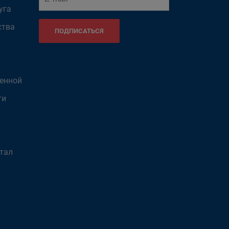
уга
ства
ПОДПИСАТЬСЯ
венной
ти
тал