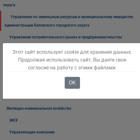
округа
Управление по земельным ресурсам и муниципальному имуществу
Администрации Беловского городского округа
Управление потребительского рынка и предпринимательства
Отдел по учету и распределению жилой площади
Этот сайт использует cookie для хранения данных.
Продолжая использовать сайт, Вы даете свое
Отдел кадров
согласие на работу с этими файлами.
Отдел по работе с обращениями граждан
OK
Отдел промышленности, транспорта и связи
Это важно!
Жилищно-коммунальное хозяйство
ЖКХ
Управляющие компании