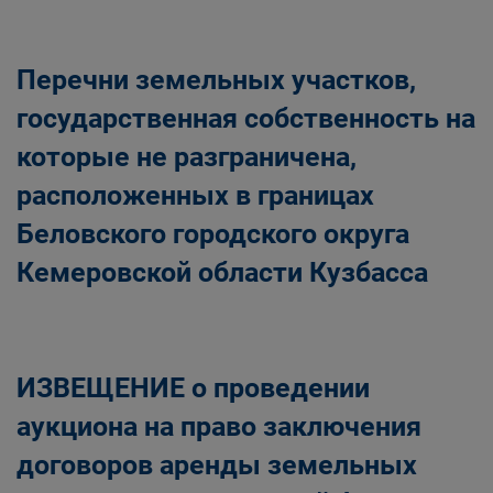
Главная
Населению
Структурные подразделения Администрации
Перечни земельных участков,
Беловского городского округа
Управление по земельным ресурсам и
государственная собственность на
муниципальному имуществу Администрации
которые не разграничена,
Беловского городского округа
расположенных в границах
Беловского городского округа
Кемеровской области Кузбасса
ИЗВЕЩЕНИЕ о проведении
аукциона на право заключения
договоров аренды земельных