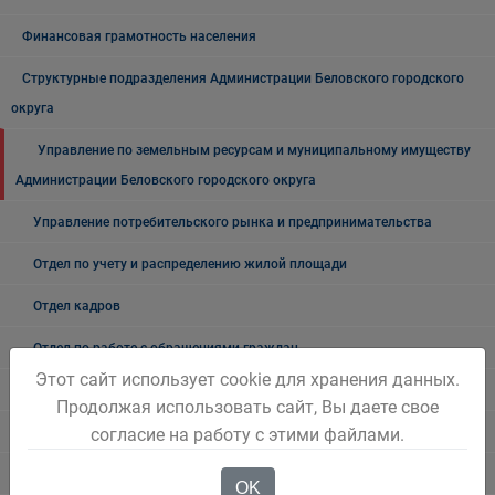
Финансовая грамотность населения
Структурные подразделения Администрации Беловского городского
округа
Управление по земельным ресурсам и муниципальному имуществу
Администрации Беловского городского округа
Управление потребительского рынка и предпринимательства
Отдел по учету и распределению жилой площади
Отдел кадров
Отдел по работе с обращениями граждан
Этот сайт использует cookie для хранения данных.
Отдел промышленности, транспорта и связи
Продолжая использовать сайт, Вы даете свое
согласие на работу с этими файлами.
Это важно!
Жилищно-коммунальное хозяйство
OK