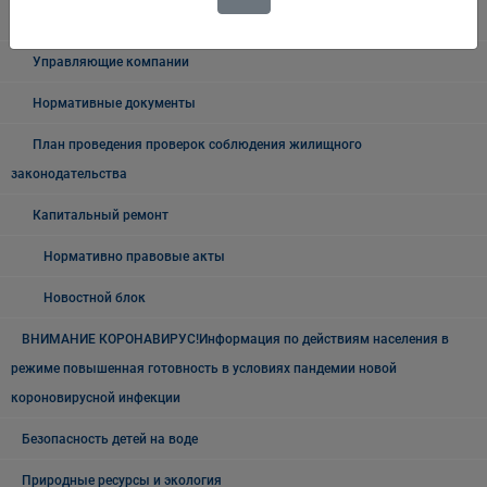
ЖКХ
Управляющие компании
Нормативные документы
План проведения проверок соблюдения жилищного
законодательства
Капитальный ремонт
Нормативно правовые акты
Новостной блок
ВНИМАНИЕ КОРОНАВИРУС!Информация по действиям населения в
режиме повышенная готовность в условиях пандемии новой
короновирусной инфекции
Безопасность детей на воде
Природные ресурсы и экология