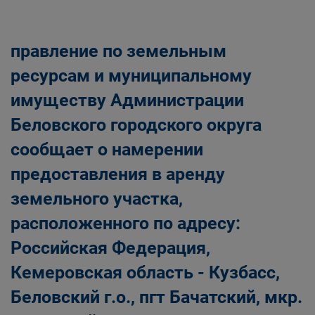
Главная
Населению
Структурные подразделения Администрации
правление по земельным
Беловского городского округа
Управление по земельным ресурсам и
ресурсам и муниципальному
муниципальному имуществу Администрации
имуществу Администрации
Беловского городского округа
Беловского городского округа
сообщает о намерении
предоставления в аренду
земельного участка,
расположенного по адресу:
Российская Федерация,
Кемеровская область - Кузбасс,
Беловский г.о., пгт Бачатский, мкр.