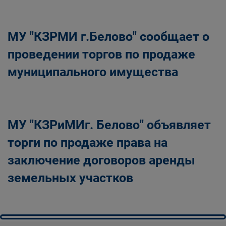
Главная
Населению
Структурные подразделения Администрации
МУ "КЗРМИ г.Белово" сообщает о
Беловского городского округа
Управление по земельным ресурсам и
проведении торгов по продаже
муниципальному имуществу Администрации
муниципального имущества
Беловского городского округа
МУ "КЗРиМИг. Белово" объявляет
торги по продаже права на
заключение договоров аренды
земельных участков