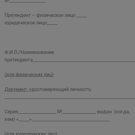
№_________________
Претендент – физическое лицо _____
юридическое лицо_____
Ф.И.О./Наименование
претендента_________________________________________________
(для физических лиц)
Документ,
удостоверяющий личность:
_____________________________________________________________
Серия__________________ №________________ выдан (когда,
кем) «_____»_____________________________________
(для юридических лиц)