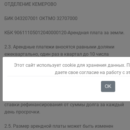
ОТДЕЛЕНИЕ КЕМЕРОВО
БИК 043207001 ОКТМО 32707000
КБК 90611105012040000120-Арендная плата за земли.
2.3. Арендные платежи вносятся равными долями
ежеквартально, один раз в квартал до 10 числа
первого месяца текущего квартала (ежемесячно до 10
Этот сайт использует cookie для хранения данных. 
числа текущего месяца).
даете свое согласие на работу с 
2.4. В случае неуплаты арендной платы в
OK
установленный Договором срок Арендатор
уплачивает Арендодателю пеню в размере 1/300
ставки рефинансирования от суммы долга за каждый
день просрочки.
2.5. Размер арендной платы может быть изменен