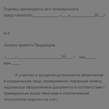
Подпись претендента (его полномочного
представителя)________________«____»______________20___г.
м.п.
Заявка принята Продавцом:
«_____»__________________________20____ г. час.______
мин._____
К участию в аукционе допускаются физические
и юридические лица, своевременно подавшие заявку,
надлежаще оформленные документы в соответствии с
приведенным выше перечнем и обеспечившие
поступление задатка на счет: