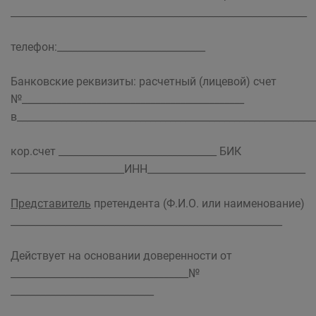
____________________________________________________________
телефон:______________________________
Банковские реквизиты: расчетный (лицевой) счет
№_____________________________________________
в____________________________________________________________
кор.счет ________________________________ БИК
_______________________ИНН________________________________
Представитель
претендента (Ф.И.О. или наименование)
_______________________________________________________
Действует на основании доверенности от
____________________________________№
_____________________________