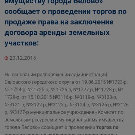
имуществу города Белово»
Главная
Населению
сообщает о проведении торгов по
Структурные подразделения Администрации
продаже права на заключение
Беловского городского округа
Управление по земельным ресурсам и
договора аренды земельных
муниципальному имуществу Администрации
участков:
Беловского городского округа
23.12.2015
На основании распоряжений администрации
Беловского городского округа от 19.06.2015 №1723-р,
№ 1724-р, № 1725-р, № 1726-р, №1727-р, № 1728-р, №
1729-р, от 15.10.2015 №3116-р, №3119-р, №3120-р,
№3121-р, №3122-р, №3123-р, №3124-р, №3125-р, №3126-
р, №3127-р муниципальное учреждение «Комитет по
земельным ресурсам и муниципальному имуществу
города Белово» сообщает о проведении
торгов по
продаже права на заключение договора аренды