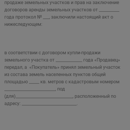
продаже земельных участков и прав на заключение
договоров аренды земельных участков от __________
года протокол № ___, заключили настоящий акт о
нижеследующем:
в соответствии с договором купли-продажи
земельного участка от _____________ года «Продавец»
передал, а «Покупатель» принял земельный участок
из состава земель населенных пунктов общей
площадью _____ кв. метров с кадастровым номером
_________________________, под
(для)____________________________, расположенный по
адресу: ___________________________.