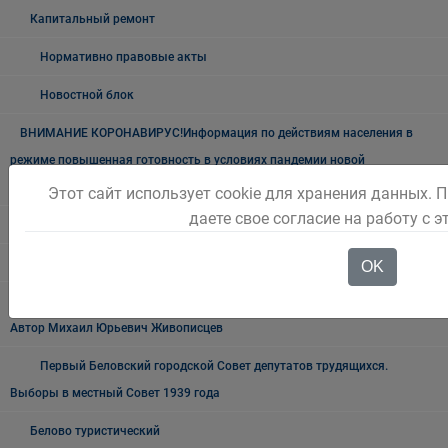
Капитальный ремонт
Нормативно правовые акты
Новостной блок
ВНИМАНИЕ КОРОНАВИРУС!Информация по действиям населения в
режиме повышенная готовность в условиях пандемии новой
короновирусной инфекции
Этот сайт использует cookie для хранения данных. 
даете свое согласие на работу с 
Безопасность детей на воде
Природные ресурсы и экология
OK
"Земля Беловская". Очерки об истории нашего города и края.
Автор Михаил Юрьевич Живописцев
Первый Беловский городской Совет депутатов трудящихся.
Выборы в местный Совет 1939 года
Белово туристический