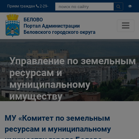
Прием граждан
2-29-
04
БЕЛОВО
Портал Администрации
Беловского городского округа
Управление по земельным
ресурсам и
муниципальному
имуществу
Администрации
МУ «Комитет по земельным
Беловского городского
ресурсам и муниципальному
округа