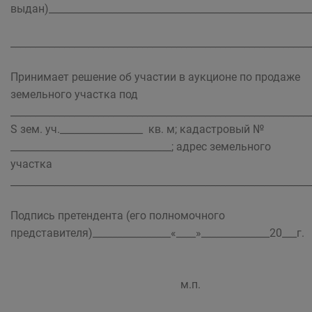
выдан)______________________________________________________
_____________________________________________________________
Принимает решение об участии в аукционе по продаже
земельного участка под
______________________________________________________________
S зем. уч._________________ кв. м; кадастровый №
_________________________________; адрес земельного
участка
_____________________________________________________________
Подпись претендента (его полномочного
представителя)________________«____»______________20___г.
м.п.