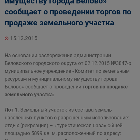
имуществу города Белово»
Главная
Населению
сообщает о проведении торгов по
Структурные подразделения Администрации
продаже земельного участка
Беловского городского округа
Управление по земельным ресурсам и
15.12.2015
муниципальному имуществу Администрации
Беловского городского округа
На основании распоряжения администрации
Беловского городского округа от 02.12.2015 №3847-р
муниципальное учреждение «Комитет по земельным
ресурсам и муниципальному имуществу города
Белово» сообщает о проведении
торгов по продаже
земельного участка:
Лот 1.
Земельный участок из состава земель
населенных пунктов с разрешенным использование:
отдых (рекреация) – «туристическая база» общей
площадью 5899 кв. м, расположенный по адресу: