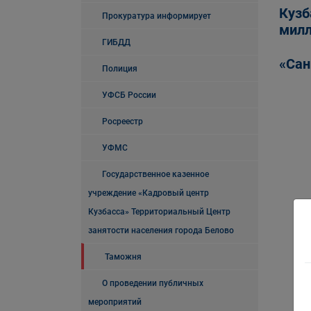
Кузб
Прокуратура информирует
милл
ГИБДД
«Сан
Полиция
УФСБ России
Росреестр
УФМС
Государственное казенное
учреждение «Кадровый центр
Кузбасса» Территориальный Центр
занятости населения города Белово
Таможня
О проведении публичных
мероприятий