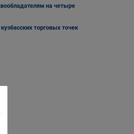
авообладателям на четыре
кузбасских торговых точек