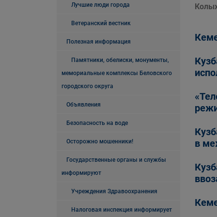
Лучшие люди города
Колых
Ветеранский вестник
Кеме
Полезная информация
Кузб
Памятники, обелиски, монументы,
испо
мемориальные комплексы Беловского
городского округа
«Тел
Объявления
реж
Безопасность на воде
Кузб
в ме
Осторожно мошенники!
Государственные органы и службы
Кузб
информируют
ввоз
Учреждения Здравоохранения
Кеме
Налоговая инспекция информирует