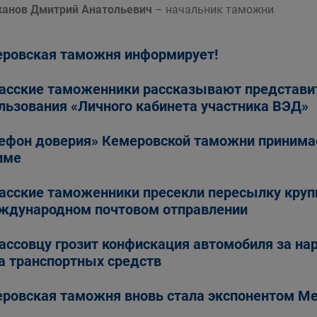
анов Дмитрий Анатольевич
– начальник таможни
ровская таможня информирует!
асские таможенники рассказывают представи
льзования «Личного кабинета участника ВЭД»
ефон доверия» Кемеровской таможни принима
име
асские таможенники пресекли пересылку крупн
ждународном почтовом отправлении
ассовцу грозит конфискация автомобиля за на
а транспортных средств
ровская таможня вновь стала экспонентом М