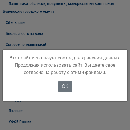
Памятники, обелиски, монументы, мемориальные комплексы
Беловского городского округа
Объявления
Безопасность на воде
Осторожно мошенники!
Государственные органы и службы информируют
Этот сайт использует cookie для хранения данных.
Продолжая использовать сайт, Вы даете свое
Учреждения Здравоохранения
согласие на работу с этими файлами.
Налоговая инспекция информирует
OK
Прокуратура информирует
ГИБДД
Полиция
УФСБ России