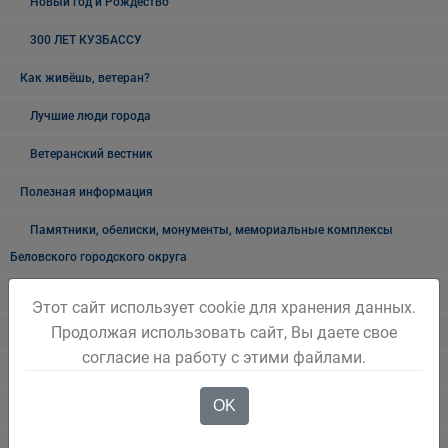
Новый год и Рождество
300 ЛЕТ КУЗБАССУ
Как живёшь, ветеран?
Лучшие люди города
Ветеранский вестник
Полезная информация
Памятники, обелиски, монументы, мемориальные комплексы
Беловского городского округа
Объявления
Этот сайт использует cookie для хранения данных.
Продолжая использовать сайт, Вы даете свое
Безопасность на воде
согласие на работу с этими файлами.
Осторожно мошенники!
OK
Государственные органы и службы информируют
Учреждения Здравоохранения