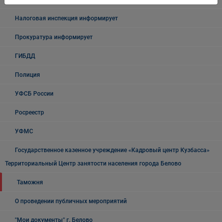
Налоговая инспекция информирует
Прокуратура информирует
ГИБДД
Полиция
УФСБ России
Росреестр
УФМС
Государственное казенное учреждение «Кадровый центр Кузбасса»
Территориальный Центр занятости населения города Белово
Таможня
О проведении публичных мероприятий
"Мои документы" г. Белово