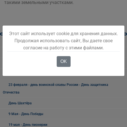
такими земельными участками.
Этот сайт использует cookie для хранения данных.
Продолжая использовать сайт, Вы даете свое
Разное
согласие на работу с этими файлами.
Безопасность Беловского городского округа
OK
Праздники, дни воинской славы и памятные даты*
8 Марта - Международный женский день
23 февраля - день воинской славы России - День защитника
Отечества
День Шахтёра
9 Мая - День Победы
19 мая - День пионерии