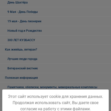
День Шахтёра
9 Мая - День Победы
19 мая - День пионерии
Новый год и Рождество
300 ЛЕТ КУЗБАССУ
Как живёшь, ветеран?
Лучшие люди города
Ветеранский вестник
Полезная информация
Памятники, обелиски, монументы, мемориальные комплексы
Беловского городского округа
Этот сайт использует cookie для хранения данных.
Продолжая использовать сайт, Вы даете свое
Объявления
согласие на работу с этими файлами.