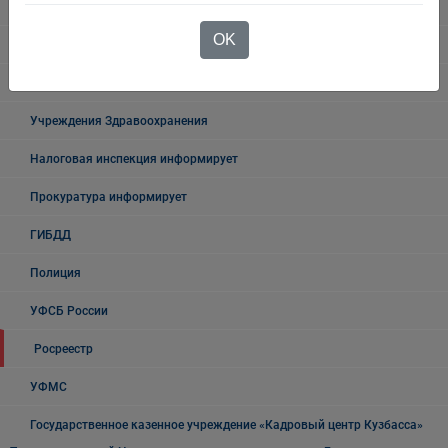
Безопасность на воде
OK
Осторожно мошенники!
Государственные органы и службы информируют
Учреждения Здравоохранения
Налоговая инспекция информирует
Прокуратура информирует
ГИБДД
Полиция
УФСБ России
Росреестр
УФМС
Государственное казенное учреждение «Кадровый центр Кузбасса»