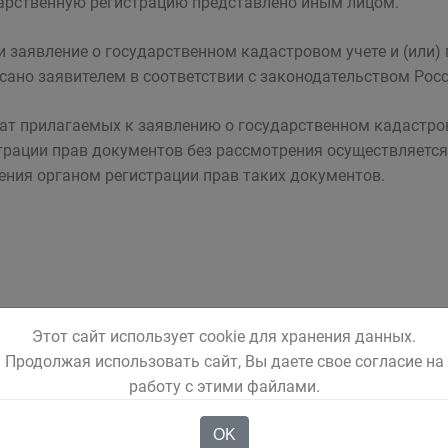
арственную регистрацию представлено иным лицом.
ли заявление о государственном кадастровом учете и (или)
сано заявителем в соответствии с законодательством Рос
ат прилагаемых к заявлению о государственном кадастров
трации прав документов без рассмотрения осуществляется 
ения органом регистрации прав таких документов.
Этот сайт использует cookie для хранения данных.
Продолжая использовать сайт, Вы даете свое согласие на
работу с этими файлами.
OK