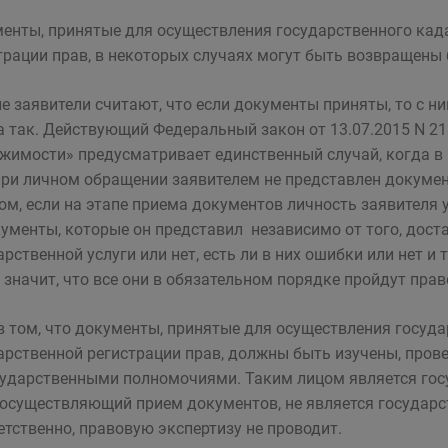
енты, принятые для осуществления государственного када
трации прав, в некоторых случаях могут быть возвращены 
е заявители считают, что если документы приняты, то с ни
а так. Действующий Федеральный закон от 13.07.2015 N 21
жимости» предусматривает единственный случай, когда в
при личном обращении заявителем не представлен докуме
ом, если на этапе приема документов личность заявителя 
кументы, которые он представил независимо от того, дост
арственной услуги или нет, есть ли в них ошибки или нет и
е значит, что все они в обязательном порядке пройдут пра
в том, что документы, принятые для осуществления госуда
арственной регистрации прав, должны быть изучены, про
сударственными полномочиями. Таким лицом является гос
осуществляющий прием документов, не является государс
етственно, правовую экспертизу не проводит.