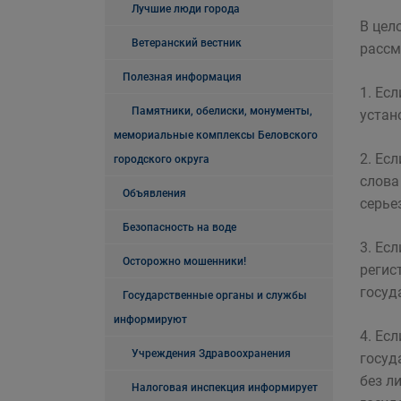
Лучшие люди города
В цел
Ветеранский вестник
рассм
Полезная информация
1. Ес
Памятники, обелиски, монументы,
устан
мемориальные комплексы Беловского
2. Ес
городского округа
слова
Объявления
серье
Безопасность на воде
3. Ес
Осторожно мошенники!
регис
госуд
Государственные органы и службы
информируют
4. Ес
Учреждения Здравоохранения
госуд
без л
Налоговая инспекция информирует