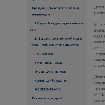
Докум
Праздники, дни воинской славы и
регис
памятные даты*
8 Марта - Международный женский
Многи
день
всегд
недви
23 февраля - день воинской славы
если 
России - День защитника Отечества
образ
те до
День Шахтёра
госуд
9 Мая - День Победы
это н
19 мая - День пионерии
Дело 
Новый год и Рождество
госуд
то го
300 ЛЕТ КУЗБАССУ
МФЦ, 
Как живёшь, ветеран?
соотв