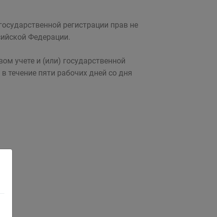
 государственной регистрации прав не
сийской Федерации.
ом учете и (или) государственной
в течение пяти рабочих дней со дня