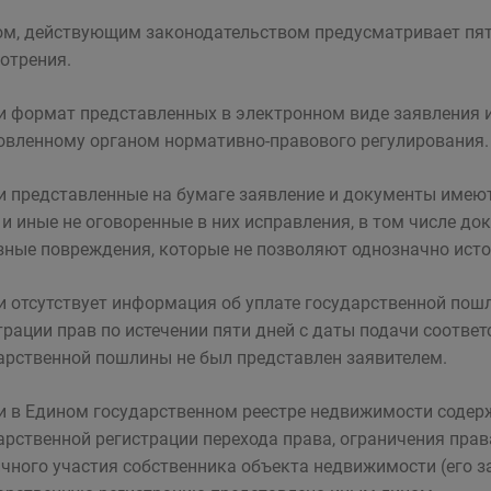
ом, действующим законодательством предусматривает пят
отрения.
ли формат представленных в электронном виде заявления и
овленному органом нормативно-правового регулирования.
ли представленные на бумаге заявление и документы имею
 и иные не оговоренные в них исправления, в том числе 
зные повреждения, которые не позволяют однозначно исто
ли отсутствует информация об уплате государственной по
трации прав по истечении пяти дней с даты подачи соответ
арственной пошлины не был представлен заявителем.
ли в Едином государственном реестре недвижимости содер
арственной регистрации перехода права, ограничения пра
ичного участия собственника объекта недвижимости (его з