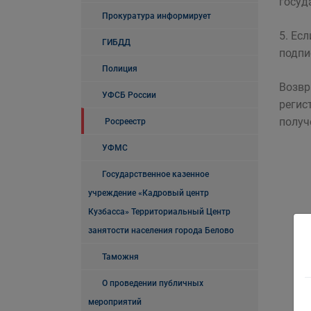
госуд
Прокуратура информирует
5. Ес
ГИБДД
подпи
Полиция
Возвр
УФСБ России
регис
получ
Росреестр
УФМС
Государственное казенное
учреждение «Кадровый центр
Кузбасса» Территориальный Центр
занятости населения города Белово
Таможня
О проведении публичных
мероприятий