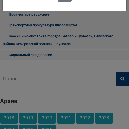
"Мои документы" г. Белово
Прокуратура разъясняет
Транспортная прокуратура информирует
Военный комиссариат городов Белово и Гурьевск, Беловского
района Кемеровской области – Кузбасса
Социальный фонд России
Архив
2018
2019
2020
2021
2022
2023