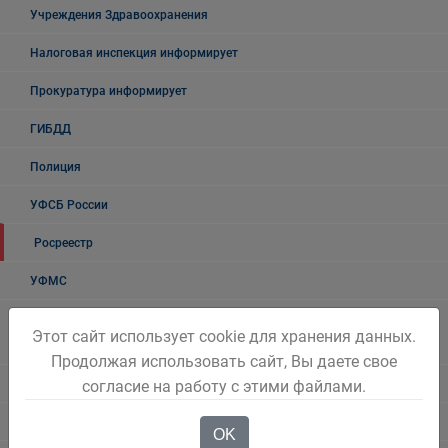
Учреждения Здравоохранения
Налоговая инспекция информирует
Прокуратура информирует
ГИБДД
Полиция
УФСБ России
Росреестр
УФМС
Государственное казенное учреждение «Кадровый центр Кузбасса»
Этот сайт использует cookie для хранения данных.
Территориальный Центр занятости населения города Белово
Продолжая использовать сайт, Вы даете свое
Таможня
согласие на работу с этими файлами.
О проведении публичных мероприятий
OK