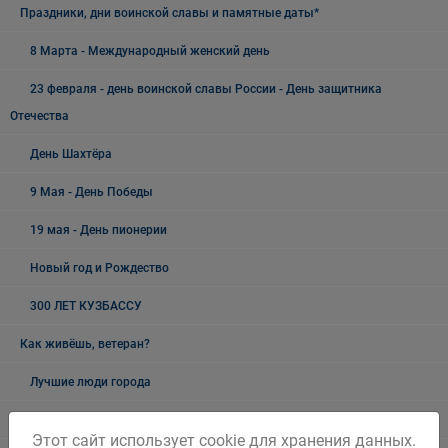
Праздники, дни воинской славы и памятные даты*
8 Марта - Международный женский день
23 февраля - день воинской славы России - День защитника
Отечества
День Шахтёра
9 Мая - День Победы
19 мая - День пионерии
Новый год и Рождество
300 ЛЕТ КУЗБАССУ
Как живёшь, ветеран?
Лучшие люди города
Ветеранский вестник
Этот сайт использует cookie для хранения данных.