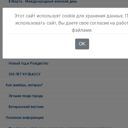
8 Марта - Международный женский день
23 февраля - день воинской славы России - День защитника
Этот сайт использует cookie для хранения данных.
Отечества
использовать сайт, Вы даете свое согласие на рабо
файлами.
День Шахтёра
9 Мая - День Победы
OK
19 мая - День пионерии
Новый год и Рождество
300 ЛЕТ КУЗБАССУ
Как живёшь, ветеран?
Лучшие люди города
Ветеранский вестник
Полезная информация