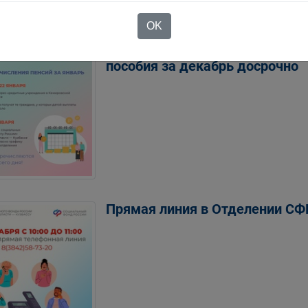
енной нетрудоспособности кузбассовцам в так
OK
Отделение Соцфонда по Кемер
пособия за декабрь досрочно
Прямая линия в Отделении СФР