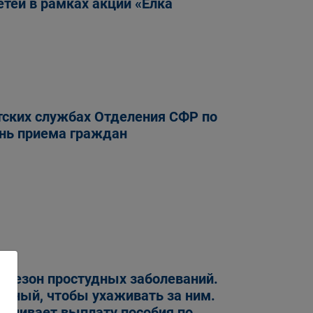
тей в рамках акции «Елка
нтских службах Отделения СФР по
ень приема граждан
 и сезон простудных заболеваний.
ичный, чтобы ухаживать за ним.
печивает выплату пособия по