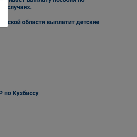
их случаях.
овской области выплатит детские
 по Кузбассу