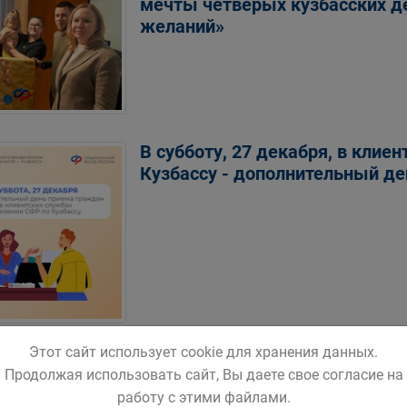
мечты четверых кузбасских де
желаний»
В субботу, 27 декабря, в клие
Кузбассу - дополнительный д
Этот сайт использует cookie для хранения данных.
 - это не только Новый год, лыжи и коньки, но
Продолжая использовать сайт, Вы даете свое согласие на
 ребенок заболел, родитель может взять больн
работу с этими файлами.
ление Соцфонда по Кемеровской области обес