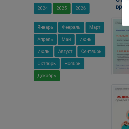
врем
2024
2025
2026
Январь
Февраль
Март
Апрель
Май
Июнь
Июль
Август
Сентябрь
Октябрь
Ноябрь
Декабрь