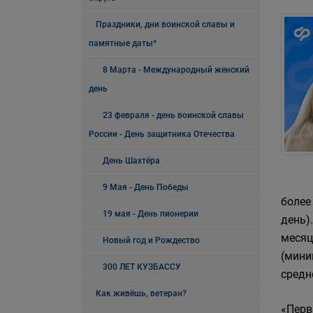
Праздники, дни воинской славы и
памятные даты*
8 Марта - Международный женский
день
23 февраля - день воинской славы
России - День защитника Отечества
День Шахтёра
9 Мая - День Победы
более
19 мая - День пионерии
день)
месяц
Новый год и Рождество
(мини
300 ЛЕТ КУЗБАССУ
средн
Как живёшь, ветеран?
«Перв