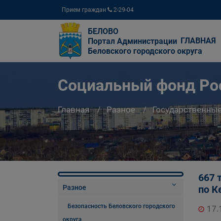
Прием граждан
2-29-04
БЕЛОВО
ГЛАВНАЯ
Портал Администрации
Беловского городского округа
Социальный фонд Ро
Главная
Разное
Государственны
667 
Разное
по К
Безопасность Беловского городского
17.
округа