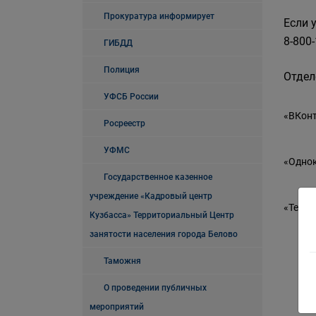
Прокуратура информирует
Если 
8-800
ГИБДД
Полиция
Отдел
УФСБ России
«ВКон
Росреестр
УФМС
«Одно
Государственное казенное
учреждение «Кадровый центр
«Теле
Кузбасса» Территориальный Центр
занятости населения города Белово
Таможня
О проведении публичных
мероприятий