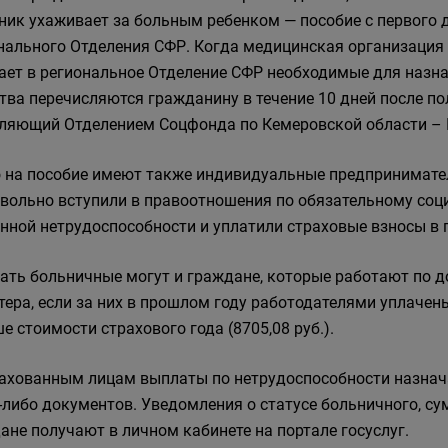
ник ухаживает за больным ребенком — пособие с первого д
нального Отделения СФР. Когда медицинская организация
ает в региональное Отделение СФР необходимые для назна
тва перечисляются гражданину в течение 10 дней после по
ляющий Отделением Соцфонда по Кемеровской области – 
 на пособие имеют также индивидуальные предпринимател
вольно вступили в правоотношения по обязательному соц
нной нетрудоспособности и уплатили страховые взносы в
ать больничные могут и граждане, которые работают по 
тера, если за них в прошлом году работодателями уплаче
е стоимости страхового года (8705,08 руб.).
ахованным лицам выплаты по нетрудоспособности назнача
-либо документов. Уведомления о статусе больничного, с
ане получают в личном кабинете на портале госуслуг.