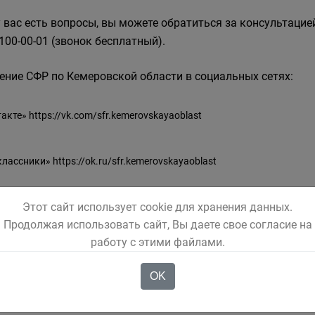
у вас есть вопросы, вы можете обратиться за консультацие
-100-00-01 (звонок бесплатный).
ение СФР по Кемеровской области в социальных сетях:
такте»
https://vk.com/sfr.kemerovskayaoblast
классники»
https://ok.ru/sfr.kemerovskayaoblast
Этот сайт использует cookie для хранения данных.
грам»
https://t.me/sfr_kemobl
Продолжая использовать сайт, Вы даете свое согласие на
работу с этими файлами.
OK