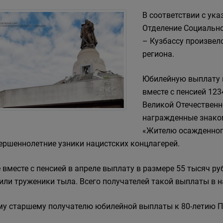
В соответствии с ука
Отделение Социально
– Кузбассу произве
региона.
Юбилейную выплату в
вместе с пенсией 123
Великой Отечественн
награжденные знако
«Жителю осажденног
ершеннолетние узники нацистских концлагерей.
 вместе с пенсией в апреле выплату в размере 55 тысяч ру
или труженики тыла. Всего получателей такой выплаты в н
у старшему получателю юбилейной выплаты к 80-летию По