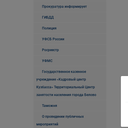
Прокуратура информирует
ГИБДД
Полиция
УФСБ России
Росреестр
УФМС
Государственное казенное
учреждение «Кадровый центр
Кузбасса» Территориальный Центр
занятости населения города Белово
Таможня
О проведении публичных
мероприятий