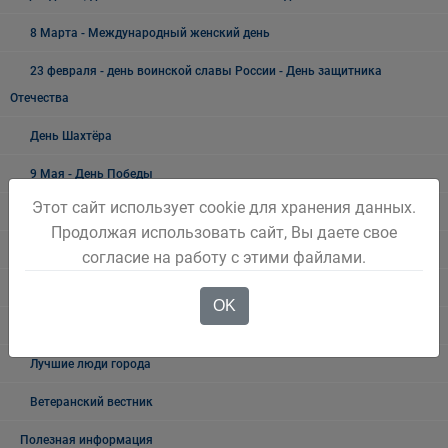
8 Марта - Международный женский день
23 февраля - день воинской славы России - День защитника
Отечества
День Шахтёра
9 Мая - День Победы
Этот сайт использует cookie для хранения данных.
19 мая - День пионерии
Продолжая использовать сайт, Вы даете свое
Новый год и Рождество
согласие на работу с этими файлами.
300 ЛЕТ КУЗБАССУ
OK
Как живёшь, ветеран?
Лучшие люди города
Ветеранский вестник
Полезная информация